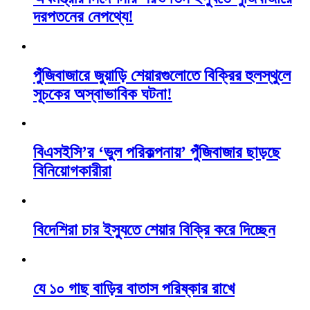
দরপতনের নেপথ্যে!
পুঁজিবাজারে জুয়াড়ি শেয়ারগুলোতে বিক্রির হুলস্থুলে
সূচকের অস্বাভাবিক ঘটনা!
বিএসইসি’র ‘ভুল পরিকল্পনায়’ পুঁজিবাজার ছাড়ছে
বিনিয়োগকারীরা
বিদেশিরা চার ইস্যুতে শেয়ার বিক্রি করে দিচ্ছেন
যে ১০ গাছ বাড়ির বাতাস পরিষ্কার রাখে