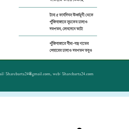
টানা ৫ কার্যদিবস ঊর্ধ্বমুখী থেকে
পুঁজিবাজারে সূচকের ঢালাও
দরপতন, লেনদেনে ভাটা
পুঁজিবাজারে বীমা-বস্ত্র খাতের
শেয়ারের ঢালাও দরপতন তবুও
বেড়েছে সূচক
প্যারামাউন্ট ইন্স্যুরেন্সের বিরুদ্ধে
il: Sharebarta24@gmail.com, web: Sharebarta24.com
১৭ প্রতিষ্ঠানের বীমা দাবির অর্থ
আত্মসাত
পুঁজিবাজারে জালিয়াতি ঠেকাতে
ডিজিটাল নজরদারি জোরদার
বিএসইসির
পুঁজিবাজার থেকে ১২ কোটি টাকা