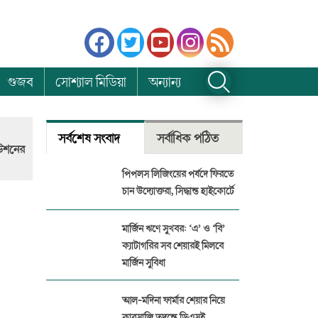
গুজব
সোশ্যাল মিডিয়া
অন্যান্য
সর্বশেষ সংবাদ
সর্বাধিক পঠিত
ফিউশনের
পিপলস লিজিংয়ের পর্ষদে ফিরতে
চান উদ্যোক্তরা, সিদ্ধান্ত হাইকোর্টে
মার্জিন ঋণে সুখবর: ‘এ’ ও ‘বি’
ক্যাটাগরির সব শেয়ারই মিলবে
মার্জিন সুবিধা
আল-মদিনা ফার্মার শেয়ার নিয়ে
কারসাজি তদন্তে ডিএসই