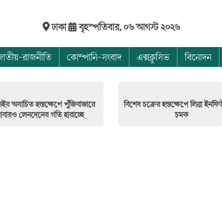
ঢাকা
বৃহস্পতিবার, ০৬ আগস্ট ২০২৬
জাতীয়-রাজনীতি
কোম্পানি-সংবাদ
এক্সক্লুসিভ
বিনোদন
ইর অযাচিত হস্তক্ষেপে পুঁজিবাজারে
বিশেষ চক্রের হস্তক্ষেপে লিব্রা ইন
বারও লেনদেনের গতি হারাচ্ছে
চমক