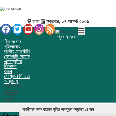
ঢাকা
শুক্রবার, ০৭ আগস্ট ২০২৬
প্রধান সংবাদ
শীর্ষ সংবাদ
পুঁজিবাজার
জাতীয়-রাজনীতি
কোম্পানি-সংবাদ
এক্সক্লুসিভ
বিনোদন
গুজব
সোশ্যাল মিডিয়া
অন্যান্য
অনুসন্ধানী রির্পোট
সাক্ষাৎকার
খেলাধুলা
চাকরির খবর
স্বাধীনতা পদক পাচ্ছেন মুহিত-মাকসুদুল-বন্যাসহ ১৪ জন