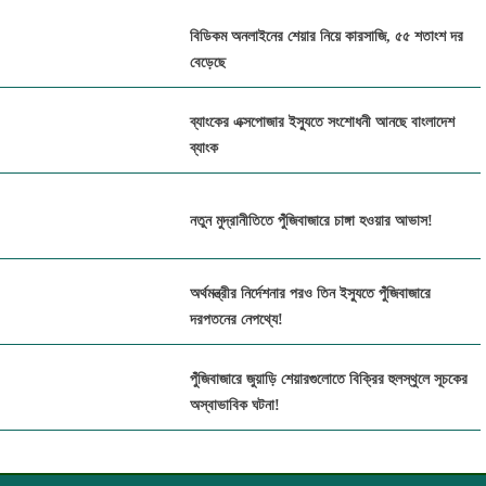
প্যারামাউন্ট ইন্স্যুরেন্সের বিরুদ্ধে ১৭ প্রতিষ্ঠানের বীমা দাবির
বিডিকম অনলাইনের শেয়ার নিয়ে কারসাজি, ৫৫ শতাংশ দর
অর্থ আত্মসাত
বেড়েছে
পুঁজিবাজারে জালিয়াতি ঠেকাতে ডিজিটাল নজরদারি জোরদার
ব্যাংকের এক্সপোজার ইস্যুতে সংশোধনী আনছে বাংলাদেশ
বিএসইসির
ব্যাংক
পুঁজিবাজার থেকে ১২ কোটি টাকা তোলার অনুমোদন পেলো
রয়্যাল ফুটওয়্যার
নতুন মুদ্রানীতিতে পুঁজিবাজারে চাঙ্গা হওয়ার আভাস!
মার্জিন বিধিমালা সংশোধনের খসড়া প্রস্তাব অনুমোদন
অর্থমন্ত্রীর নির্দেশনার পরও তিন ইস্যুতে পুঁজিবাজারে
বিএসইসির
দরপতনের নেপথ্যে!
একই দিনে শেয়ার কেনাবেচার সুযোগ চালুর সিদ্ধান্ত
পুঁজিবাজারে জুয়াড়ি শেয়ারগুলোতে বিক্রির হুলস্থুলে সূচকের
বিএসইসির
অস্বাভাবিক ঘটনা!
বিএসইসি’র ‘ভুল পরিকল্পনায়’ পুঁজিবাজার ছাড়ছে