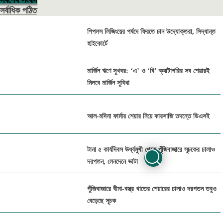
সর্বশেষ সংবাদ
সর্বাধিক পঠিত
পিপলস লিজিংয়ের পর্ষদে ফিরতে চান উদ্যোক্তরা, সিদ্ধান্ত
হাইকোর্টে
মার্জিন ঋণে সুখবর: ‘এ’ ও ‘বি’ ক্যাটাগরির সব শেয়ারই
মিলবে মার্জিন সুবিধা
আল-মদিনা ফার্মার শেয়ার নিয়ে কারসাজি তদন্তে ডিএসই
টানা ৫ কার্যদিবস ঊর্ধ্বমুখী থেকে পুঁজিবাজারে সূচকের ঢালাও
দরপতন, লেনদেনে ভাটা
পুঁজিবাজারে বীমা-বস্ত্র খাতের শেয়ারের ঢালাও দরপতন তবুও
বেড়েছে সূচক