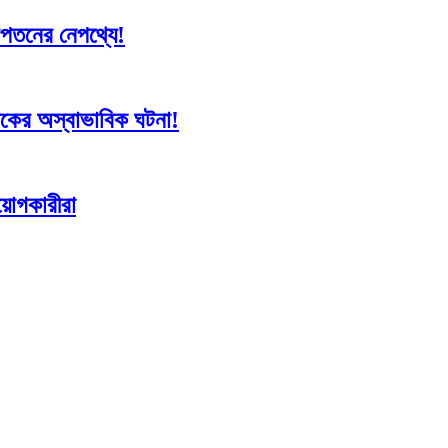
 দরপতনের নেপথ্যে!
সূচকের অস্বাভাবিক ঘটনা!
িয়োগকারীরা