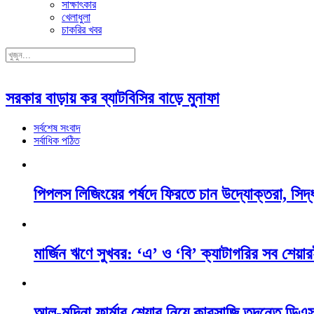
সাক্ষাৎকার
খেলাধুলা
চাকরির খবর
সরকার বাড়ায় কর ব্যাটবিসির বাড়ে মুনাফা
সর্বশেষ সংবাদ
সর্বাধিক পঠিত
পিপলস লিজিংয়ের পর্ষদে ফিরতে চান উদ্যোক্তরা, সিদ্ধ
মার্জিন ঋণে সুখবর: ‘এ’ ও ‘বি’ ক্যাটাগরির সব শেয়ারই
আল-মদিনা ফার্মার শেয়ার নিয়ে কারসাজি তদন্তে ডি