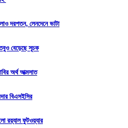
র ঢালাও দরপতন, লেনদেনে ভাটা
 তবুও বেড়েছে সূচক
 দাবির অর্থ আত্মসাত
রদার বিএসইসির
ো রয়্যাল ফুটওয়্যার