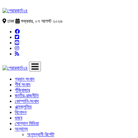
ঢাকা
শুক্রবার, ০৭ আগস্ট ২০২৬
প্রধান সংবাদ
শীর্ষ সংবাদ
পুঁজিবাজার
জাতীয়-রাজনীতি
কোম্পানি-সংবাদ
এক্সক্লুসিভ
বিনোদন
গুজব
সোশ্যাল মিডিয়া
অন্যান্য
অনুসন্ধানী রির্পোট