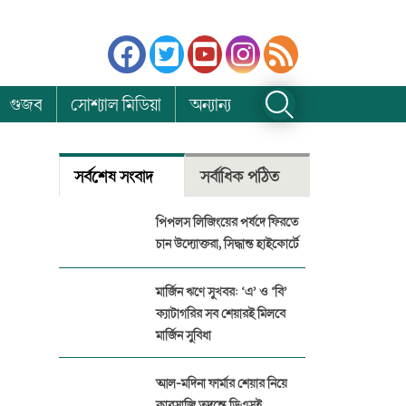
গুজব
সোশ্যাল মিডিয়া
অন্যান্য
সর্বশেষ সংবাদ
সর্বাধিক পঠিত
পিপলস লিজিংয়ের পর্ষদে ফিরতে
চান উদ্যোক্তরা, সিদ্ধান্ত হাইকোর্টে
মার্জিন ঋণে সুখবর: ‘এ’ ও ‘বি’
ক্যাটাগরির সব শেয়ারই মিলবে
মার্জিন সুবিধা
আল-মদিনা ফার্মার শেয়ার নিয়ে
কারসাজি তদন্তে ডিএসই