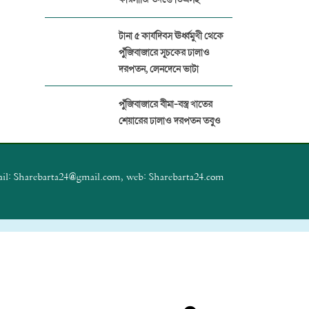
টানা ৫ কার্যদিবস ঊর্ধ্বমুখী থেকে
পুঁজিবাজারে সূচকের ঢালাও
দরপতন, লেনদেনে ভাটা
পুঁজিবাজারে বীমা-বস্ত্র খাতের
শেয়ারের ঢালাও দরপতন তবুও
বেড়েছে সূচক
প্যারামাউন্ট ইন্স্যুরেন্সের বিরুদ্ধে
il: Sharebarta24@gmail.com, web: Sharebarta24.com
১৭ প্রতিষ্ঠানের বীমা দাবির অর্থ
আত্মসাত
পুঁজিবাজারে জালিয়াতি ঠেকাতে
ডিজিটাল নজরদারি জোরদার
বিএসইসির
পুঁজিবাজার থেকে ১২ কোটি টাকা