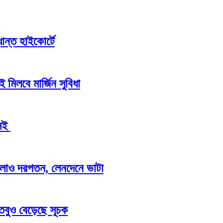
ান্ত হাইকোর্টে
 মিলবে মার্জিন সুবিধা
এসই
র ঢালাও দরপতন, লেনদেনে ভাটা
 তবুও বেড়েছে সূচক