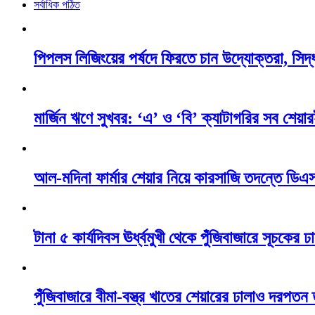
সর্বাধিক পঠিত
পিপলস লিজিংয়ের পর্ষদে ফিরতে চান উদ্যোক্তরা, সিদ্ধ
মার্জিন ঋণে সুখবর: ‘এ’ ও ‘বি’ ক্যাটাগরির সব শেয়ারই
আল-মদিনা ফার্মার শেয়ার নিয়ে কারসাজি তদন্তে ডি
টানা ৫ কার্যদিবস ঊর্ধ্বমুখী থেকে পুঁজিবাজারে সূচকে
পুঁজিবাজারে বীমা-বস্ত্র খাতের শেয়ারের ঢালাও দরপতন