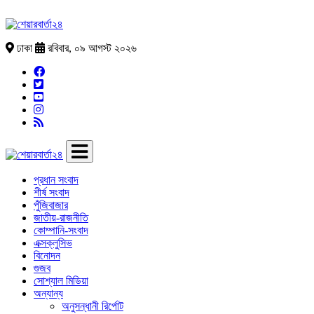
ঢাকা
রবিবার, ০৯ আগস্ট ২০২৬
প্রধান সংবাদ
শীর্ষ সংবাদ
পুঁজিবাজার
জাতীয়-রাজনীতি
কোম্পানি-সংবাদ
এক্সক্লুসিভ
বিনোদন
গুজব
সোশ্যাল মিডিয়া
অন্যান্য
অনুসন্ধানী রির্পোট