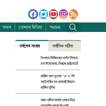
গুজব
সোশ্যাল মিডিয়া
অন্যান্য
সর্বশেষ সংবাদ
সর্বাধিক পঠিত
পিপলস লিজিংয়ের পর্ষদে ফিরতে
চান উদ্যোক্তরা, সিদ্ধান্ত হাইকোর্টে
মার্জিন ঋণে সুখবর: ‘এ’ ও ‘বি’
ক্যাটাগরির সব শেয়ারই মিলবে
মার্জিন সুবিধা
আল-মদিনা ফার্মার শেয়ার নিয়ে
কারসাজি তদন্তে ডিএসই