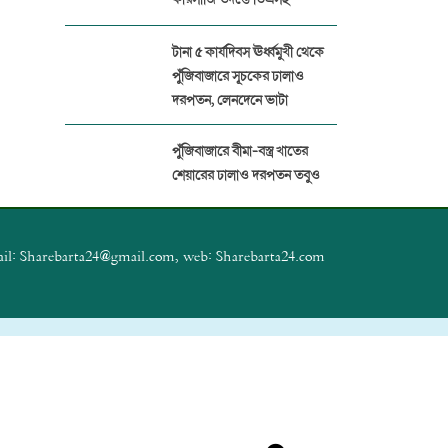
টানা ৫ কার্যদিবস ঊর্ধ্বমুখী থেকে
পুঁজিবাজারে সূচকের ঢালাও
দরপতন, লেনদেনে ভাটা
পুঁজিবাজারে বীমা-বস্ত্র খাতের
শেয়ারের ঢালাও দরপতন তবুও
বেড়েছে সূচক
প্যারামাউন্ট ইন্স্যুরেন্সের বিরুদ্ধে
il: Sharebarta24@gmail.com, web: Sharebarta24.com
১৭ প্রতিষ্ঠানের বীমা দাবির অর্থ
আত্মসাত
পুঁজিবাজারে জালিয়াতি ঠেকাতে
ডিজিটাল নজরদারি জোরদার
বিএসইসির
পুঁজিবাজার থেকে ১২ কোটি টাকা