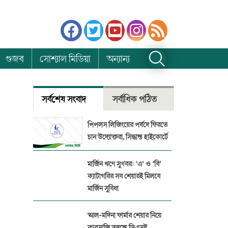
গুজব
সোশ্যাল মিডিয়া
অন্যান্য
সর্বশেষ সংবাদ
সর্বাধিক পঠিত
পিপলস লিজিংয়ের পর্ষদে ফিরতে
চান উদ্যোক্তরা, সিদ্ধান্ত হাইকোর্টে
মার্জিন ঋণে সুখবর: ‘এ’ ও ‘বি’
ক্যাটাগরির সব শেয়ারই মিলবে
মার্জিন সুবিধা
আল-মদিনা ফার্মার শেয়ার নিয়ে
কারসাজি তদন্তে ডিএসই