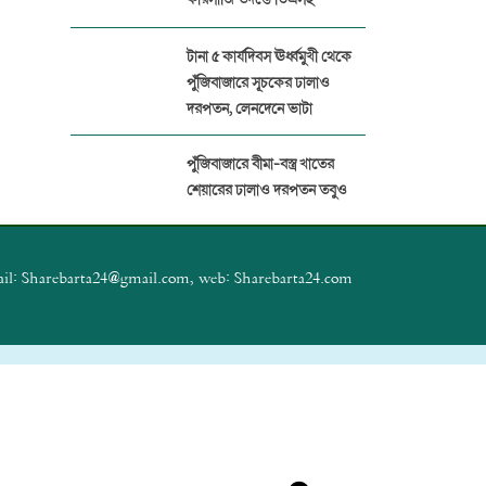
টানা ৫ কার্যদিবস ঊর্ধ্বমুখী থেকে
পুঁজিবাজারে সূচকের ঢালাও
দরপতন, লেনদেনে ভাটা
পুঁজিবাজারে বীমা-বস্ত্র খাতের
শেয়ারের ঢালাও দরপতন তবুও
বেড়েছে সূচক
প্যারামাউন্ট ইন্স্যুরেন্সের বিরুদ্ধে
il: Sharebarta24@gmail.com, web: Sharebarta24.com
১৭ প্রতিষ্ঠানের বীমা দাবির অর্থ
আত্মসাত
পুঁজিবাজারে জালিয়াতি ঠেকাতে
ডিজিটাল নজরদারি জোরদার
বিএসইসির
পুঁজিবাজার থেকে ১২ কোটি টাকা