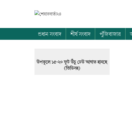
প্রধান সংবাদ
শীর্ষ সংবাদ
পুঁজিবাজার
উপকূলে ১৫-২০ ফুট উঁচু ঢেউ আঘাত হানছে
(ভিডিসহ)