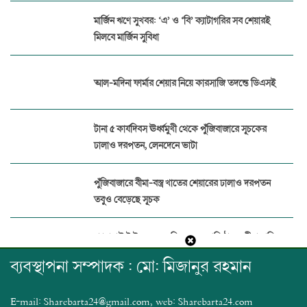
মার্জিন ঋণে সুখবর: ‘এ’ ও ‘বি’ ক্যাটাগরির সব শেয়ারই
মিলবে মার্জিন সুবিধা
আল-মদিনা ফার্মার শেয়ার নিয়ে কারসাজি তদন্তে ডিএসই
টানা ৫ কার্যদিবস ঊর্ধ্বমুখী থেকে পুঁজিবাজারে সূচকের
ঢালাও দরপতন, লেনদেনে ভাটা
পুঁজিবাজারে বীমা-বস্ত্র খাতের শেয়ারের ঢালাও দরপতন
তবুও বেড়েছে সূচক
প্যারামাউন্ট ইন্স্যুরেন্সের বিরুদ্ধে ১৭ প্রতিষ্ঠানের বীমা দাবির
অর্থ আত্মসাত
ব্যবস্থাপনা সম্পাদক : মো: মিজানুর রহমান
পুঁজিবাজারে জালিয়াতি ঠেকাতে ডিজিটাল নজরদারি
E-mail: Sharebarta24@gmail.com, web: Sharebarta24.com