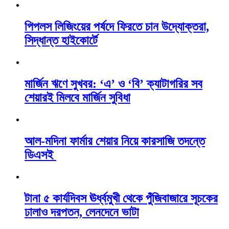
পিপলস লিজিংয়ের পর্ষদে ফিরতে চান উদ্যোক্তরা,
সিদ্ধান্ত হাইকোর্টে
মার্জিন ঋণে সুখবর: ‘এ’ ও ‘বি’ ক্যাটাগরির সব
শেয়ারই মিলবে মার্জিন সুবিধা
আল-মদিনা ফার্মার শেয়ার নিয়ে কারসাজি তদন্তে
ডিএসই
টানা ৫ কার্যদিবস ঊর্ধ্বমুখী থেকে পুঁজিবাজারে সূচকের
ঢালাও দরপতন, লেনদেনে ভাটা