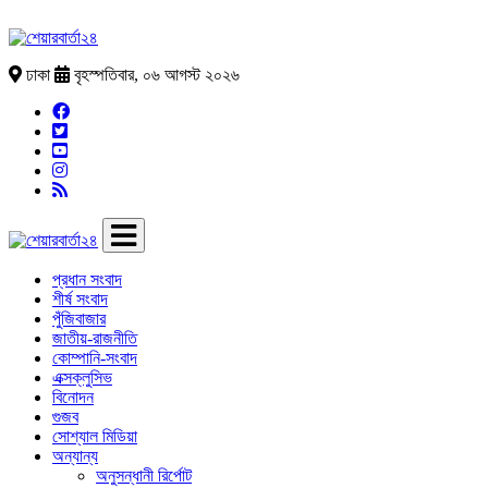
ঢাকা
বৃহস্পতিবার, ০৬ আগস্ট ২০২৬
প্রধান সংবাদ
শীর্ষ সংবাদ
পুঁজিবাজার
জাতীয়-রাজনীতি
কোম্পানি-সংবাদ
এক্সক্লুসিভ
বিনোদন
গুজব
সোশ্যাল মিডিয়া
অন্যান্য
অনুসন্ধানী রির্পোট