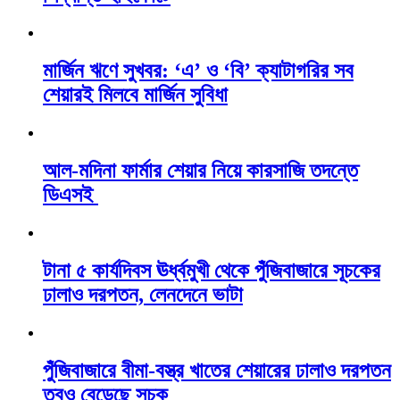
মার্জিন ঋণে সুখবর: ‘এ’ ও ‘বি’ ক্যাটাগরির সব
শেয়ারই মিলবে মার্জিন সুবিধা
আল-মদিনা ফার্মার শেয়ার নিয়ে কারসাজি তদন্তে
ডিএসই
টানা ৫ কার্যদিবস ঊর্ধ্বমুখী থেকে পুঁজিবাজারে সূচকের
ঢালাও দরপতন, লেনদেনে ভাটা
পুঁজিবাজারে বীমা-বস্ত্র খাতের শেয়ারের ঢালাও দরপতন
তবুও বেড়েছে সূচক