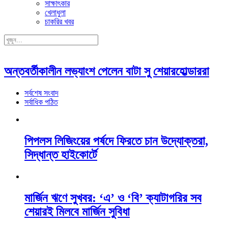
সাক্ষাৎকার
খেলাধুলা
চাকরির খবর
অন্তবর্তীকালীন লভ্যাংশ পেলেন বাটা সু শেয়ারহোল্ডাররা
সর্বশেষ সংবাদ
সর্বাধিক পঠিত
পিপলস লিজিংয়ের পর্ষদে ফিরতে চান উদ্যোক্তরা,
সিদ্ধান্ত হাইকোর্টে
মার্জিন ঋণে সুখবর: ‘এ’ ও ‘বি’ ক্যাটাগরির সব
শেয়ারই মিলবে মার্জিন সুবিধা