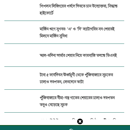
পিপলস লিজিংয়ের পর্ষদে ফিরতে চান উদ্যোক্তরা, সিদ্ধান্ত
হাইকোর্টে
মার্জিন ঋণে সুখবর: ‘এ’ ও ‘বি’ ক্যাটাগরির সব শেয়ারই
মিলবে মার্জিন সুবিধা
আল-মদিনা ফার্মার শেয়ার নিয়ে কারসাজি তদন্তে ডিএসই
টানা ৫ কার্যদিবস ঊর্ধ্বমুখী থেকে পুঁজিবাজারে সূচকের
ঢালাও দরপতন, লেনদেনে ভাটা
পুঁজিবাজারে বীমা-বস্ত্র খাতের শেয়ারের ঢালাও দরপতন
তবুও বেড়েছে সূচক
প্যারামাউন্ট ইন্স্যুরেন্সের বিরুদ্ধে ১৭ প্রতিষ্ঠানের বীমা দাবির
অর্থ আত্মসাত