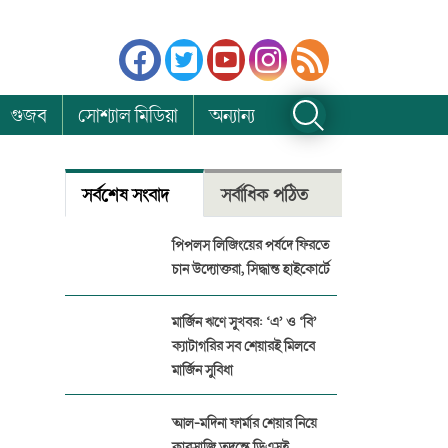
গুজব
সোশ্যাল মিডিয়া
অন্যান্য
সর্বশেষ সংবাদ
সর্বাধিক পঠিত
পিপলস লিজিংয়ের পর্ষদে ফিরতে
চান উদ্যোক্তরা, সিদ্ধান্ত হাইকোর্টে
মার্জিন ঋণে সুখবর: ‘এ’ ও ‘বি’
ক্যাটাগরির সব শেয়ারই মিলবে
মার্জিন সুবিধা
আল-মদিনা ফার্মার শেয়ার নিয়ে
কারসাজি তদন্তে ডিএসই