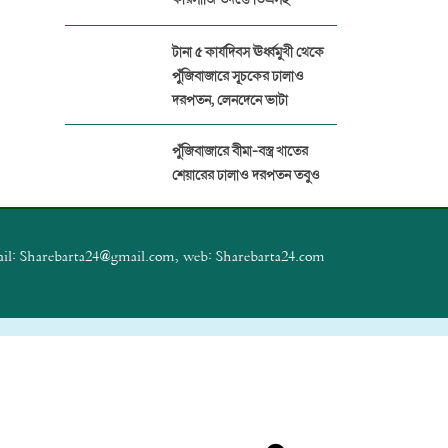
টানা ৫ কার্যদিবস ঊর্ধ্বমুখী থেকে
পুঁজিবাজারে সূচকের ঢালাও
দরপতন, লেনদেনে ভাটা
পুঁজিবাজারে বীমা-বস্ত্র খাতের
শেয়ারের ঢালাও দরপতন তবুও
বেড়েছে সূচক
প্যারামাউন্ট ইন্স্যুরেন্সের বিরুদ্ধে
il: Sharebarta24@gmail.com, web: Sharebarta24.com
১৭ প্রতিষ্ঠানের বীমা দাবির অর্থ
আত্মসাত
পুঁজিবাজারে জালিয়াতি ঠেকাতে
ডিজিটাল নজরদারি জোরদার
বিএসইসির
পুঁজিবাজার থেকে ১২ কোটি টাকা