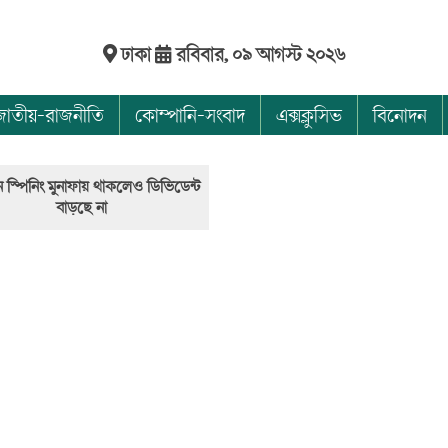
ঢাকা
রবিবার, ০৯ আগস্ট ২০২৬
জাতীয়-রাজনীতি
কোম্পানি-সংবাদ
এক্সক্লুসিভ
বিনোদন
ন স্পিনিং মুনাফায় থাকলেও ডিভিডেন্ট
বাড়ছে না