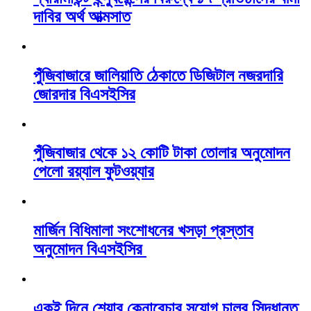
দাবির অর্থ আত্মসাত
পুঁজিবাজারে জালিয়াতি ঠেকাতে ডিজিটাল নজরদারি
জোরদার বিএসইসির
পুঁজিবাজার থেকে ১২ কোটি টাকা তোলার অনুমোদন
পেলো রয়্যাল ফুটওয়্যার
মার্জিন বিধিমালা সংশোধনের খসড়া প্রস্তাব
অনুমোদন বিএসইসির
একই দিনে শেয়ার কেনাবেচার সুযোগ চালুর সিদ্ধান্ত