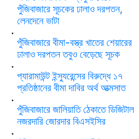
পুঁজিবাজারে সূচকের ঢালাও দরপতন,
লেনদেনে ভাটা
পুঁজিবাজারে বীমা-বস্ত্র খাতের শেয়ারের
ঢালাও দরপতন তবুও বেড়েছে সূচক
প্যারামাউন্ট ইন্স্যুরেন্সের বিরুদ্ধে ১৭
প্রতিষ্ঠানের বীমা দাবির অর্থ আত্মসাত
পুঁজিবাজারে জালিয়াতি ঠেকাতে ডিজিটাল
নজরদারি জোরদার বিএসইসির