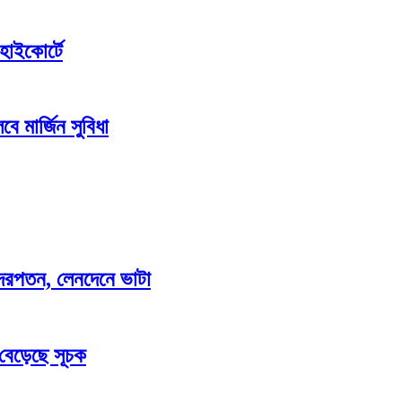
হাইকোর্টে
ে মার্জিন সুবিধা
াও দরপতন, লেনদেনে ভাটা
 বেড়েছে সূচক