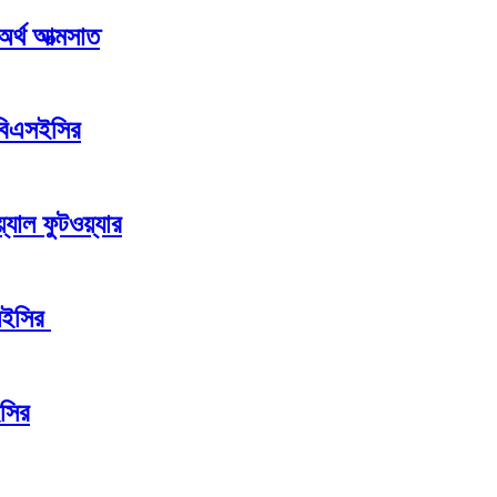
 অর্থ আত্মসাত
 বিএসইসির
যাল ফুটওয়্যার
এসইসির
ইসির