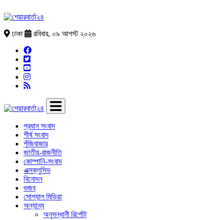
ঢাকা
রবিবার, ০৯ আগস্ট ২০২৬
প্রধান সংবাদ
শীর্ষ সংবাদ
পুঁজিবাজার
জাতীয়-রাজনীতি
কোম্পানি-সংবাদ
এক্সক্লুসিভ
বিনোদন
গুজব
সোশ্যাল মিডিয়া
অন্যান্য
অনুসন্ধানী রির্পোট