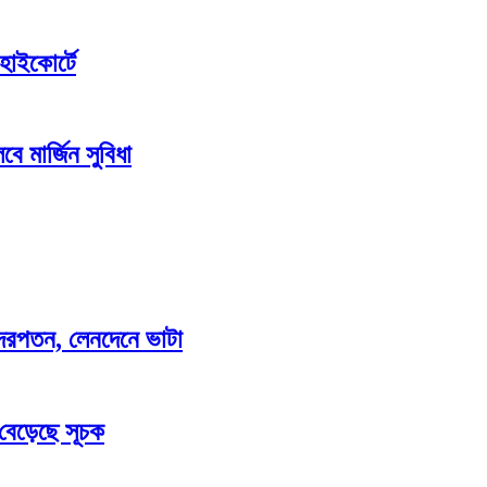
হাইকোর্টে
ে মার্জিন সুবিধা
াও দরপতন, লেনদেনে ভাটা
 বেড়েছে সূচক