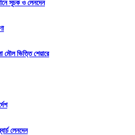
্থানে সূচক ও লেনদেন
ণা
লো মৌল ভিত্তি শেয়ারে
্দেশ
বোর্চ লেনদেন