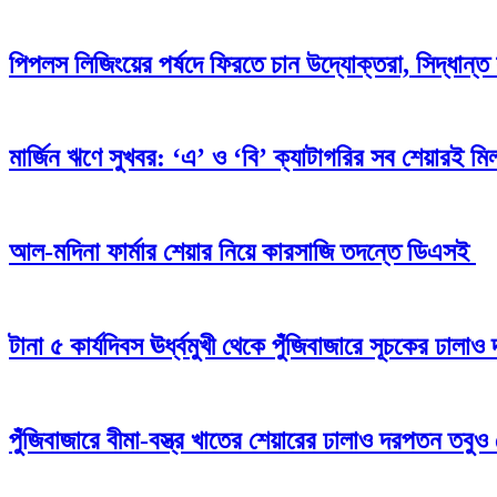
পিপলস লিজিংয়ের পর্ষদে ফিরতে চান উদ্যোক্তরা, সিদ্ধান্ত 
মার্জিন ঋণে সুখবর: ‘এ’ ও ‘বি’ ক্যাটাগরির সব শেয়ারই মিলব
আল-মদিনা ফার্মার শেয়ার নিয়ে কারসাজি তদন্তে ডিএসই
টানা ৫ কার্যদিবস ঊর্ধ্বমুখী থেকে পুঁজিবাজারে সূচকের ঢাল
পুঁজিবাজারে বীমা-বস্ত্র খাতের শেয়ারের ঢালাও দরপতন তবুও