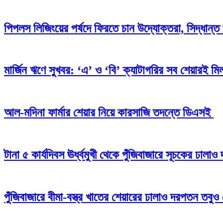
পিপলস লিজিংয়ের পর্ষদে ফিরতে চান উদ্যোক্তরা, সিদ্ধান্ত 
মার্জিন ঋণে সুখবর: ‘এ’ ও ‘বি’ ক্যাটাগরির সব শেয়ারই মিলব
আল-মদিনা ফার্মার শেয়ার নিয়ে কারসাজি তদন্তে ডিএসই
টানা ৫ কার্যদিবস ঊর্ধ্বমুখী থেকে পুঁজিবাজারে সূচকের ঢাল
পুঁজিবাজারে বীমা-বস্ত্র খাতের শেয়ারের ঢালাও দরপতন তবুও