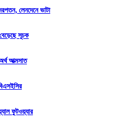
াও দরপতন, লেনদেনে ভাটা
 বেড়েছে সূচক
 অর্থ আত্মসাত
 বিএসইসির
যাল ফুটওয়্যার