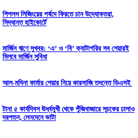
পিপলস লিজিংয়ের পর্ষদে ফিরতে চান উদ্যোক্তরা,
সিদ্ধান্ত হাইকোর্টে
মার্জিন ঋণে সুখবর: ‘এ’ ও ‘বি’ ক্যাটাগরির সব শেয়ারই
মিলবে মার্জিন সুবিধা
আল-মদিনা ফার্মার শেয়ার নিয়ে কারসাজি তদন্তে ডিএসই
টানা ৫ কার্যদিবস ঊর্ধ্বমুখী থেকে পুঁজিবাজারে সূচকের ঢালাও
দরপতন, লেনদেনে ভাটা