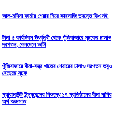
আল-মদিনা ফার্মার শেয়ার নিয়ে কারসাজি তদন্তে ডিএসই
টানা ৫ কার্যদিবস ঊর্ধ্বমুখী থেকে পুঁজিবাজারে সূচকের ঢালাও
দরপতন, লেনদেনে ভাটা
পুঁজিবাজারে বীমা-বস্ত্র খাতের শেয়ারের ঢালাও দরপতন তবুও
বেড়েছে সূচক
প্যারামাউন্ট ইন্স্যুরেন্সের বিরুদ্ধে ১৭ প্রতিষ্ঠানের বীমা দাবির
অর্থ আত্মসাত