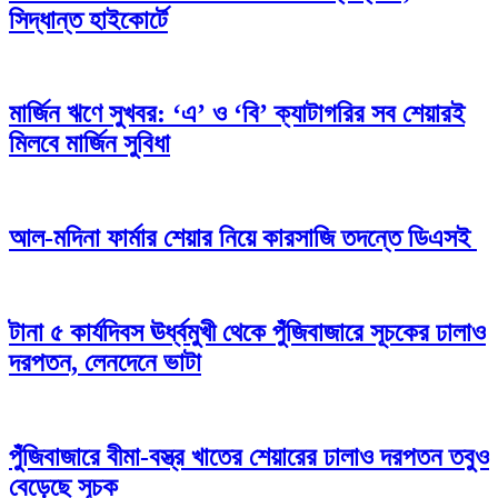
সিদ্ধান্ত হাইকোর্টে
মার্জিন ঋণে সুখবর: ‘এ’ ও ‘বি’ ক্যাটাগরির সব শেয়ারই
মিলবে মার্জিন সুবিধা
আল-মদিনা ফার্মার শেয়ার নিয়ে কারসাজি তদন্তে ডিএসই
টানা ৫ কার্যদিবস ঊর্ধ্বমুখী থেকে পুঁজিবাজারে সূচকের ঢালাও
দরপতন, লেনদেনে ভাটা
পুঁজিবাজারে বীমা-বস্ত্র খাতের শেয়ারের ঢালাও দরপতন তবুও
বেড়েছে সূচক