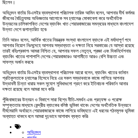
ছিলেন।
অভিনন্দন বার্তায় ডিএসইর ব্যবস্থাপনা পরিচালক তারিক আমিন বলেন, আপনার দীর্ঘ কর্মময়
জীবনের বৈচিত্র্যময় অভিজ্ঞতার আলোকে সব চ্যালেঞ্জ মোকাবেলা করে অর্থনৈতিক
উন্নয়নের চালিকাশক্তি দেশের ব্যাংকিং খাত শেয়ারবাজারের সমন্বয়ের মাধ্যমে বাংলাদেশ
উন্নত দেশে রূপান্তরিত হবে৷
তিনি আরও বলেন, আর্থিক খাতের নিয়ন্ত্রক সংস্থা বাংলাদেশ ব্যাংকে এই মর্যাদাপূর্ণ পদে
আপনার নিয়োগ নিঃসন্দেহে আপনার সম্ভাব্যতা ও দক্ষতা নিয়ে সরকারের যে আস্থা রয়েছে
তারই বহিঃপ্রকাশ৷ আমরা নিশ্চিত যে, আপনার সফল নেতৃত্ব, প্রজ্ঞা এবং দিকনির্দেশনায়
ব্যাংকিং খাতের পাশাপাশি দেশের শেয়ারবাজারও আগামীতে আরও বেশি উচ্চতা এবং
সাফল্য অর্জন করবে৷
অভিনন্দন বার্তায় ডিএসইর ব্যবস্থাপনা পরিচালক আরো বলেন, ব্যাংকিং খাতের বর্তমান
প্রতিকূলতাকে চ্যালেঞ্জ হিসেবে নিয়ে এর সকল সম্ভাবনাকে কাজে লাগিয়ে আপনার
উদ্ভাবনী চিন্তা ধারায় সকল সুযোগ সুবিধাগুলো গ্রহণ করে ইতিবাচক পরিবর্তন আনার
দক্ষতা রয়েছে বলে আমরা মনে করি৷
পুঁজিবাজারের উন্নয়ন ও বিকাশে সারা বিশ্বে নীতি-সমর্থন এবং প্রত্যক্ষ ও পরোক্ষ
সম্পৃক্ততার মাধ্যমে কেন্দ্রীয় ব্যাংকের বলিষ্ঠ ভূমিকা থাকে৷ দেশের অর্থনৈতিক উন্নয়নে
দীর্ঘমেয়াদি অর্থায়নে শেয়ারবাজারকে কাজে লাগিয়ে ভবিষ্যতে এই ধরনের গঠনমূলক ভূমিকা
অব্যাহত থাকবে বলে আমরা দৃঢ়ভাবে আশাবাদ ব্যক্ত করি৷
অভিনন্দন
গভর্নর