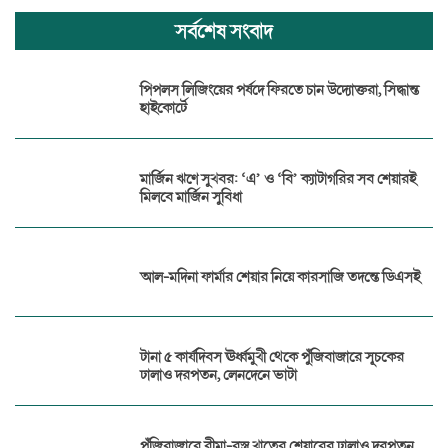
সর্বশেষ সংবাদ
পিপলস লিজিংয়ের পর্ষদে ফিরতে চান উদ্যোক্তরা, সিদ্ধান্ত
হাইকোর্টে
মার্জিন ঋণে সুখবর: ‘এ’ ও ‘বি’ ক্যাটাগরির সব শেয়ারই
মিলবে মার্জিন সুবিধা
আল-মদিনা ফার্মার শেয়ার নিয়ে কারসাজি তদন্তে ডিএসই
টানা ৫ কার্যদিবস ঊর্ধ্বমুখী থেকে পুঁজিবাজারে সূচকের
ঢালাও দরপতন, লেনদেনে ভাটা
পুঁজিবাজারে বীমা-বস্ত্র খাতের শেয়ারের ঢালাও দরপতন