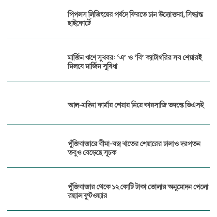
পিপলস লিজিংয়ের পর্ষদে ফিরতে চান উদ্যোক্তরা, সিদ্ধান্ত
হাইকোর্টে
মার্জিন ঋণে সুখবর: ‘এ’ ও ‘বি’ ক্যাটাগরির সব শেয়ারই
মিলবে মার্জিন সুবিধা
আল-মদিনা ফার্মার শেয়ার নিয়ে কারসাজি তদন্তে ডিএসই
পুঁজিবাজারে বীমা-বস্ত্র খাতের শেয়ারের ঢালাও দরপতন
তবুও বেড়েছে সূচক
পুঁজিবাজার থেকে ১২ কোটি টাকা তোলার অনুমোদন পেলো
রয়্যাল ফুটওয়্যার