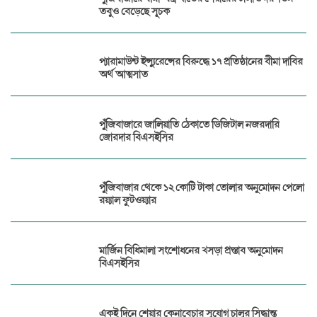
তবুও বেড়েছে সূচক
প্যারামাউন্ট ইন্স্যুরেন্সের বিরুদ্ধে ১৭ প্রতিষ্ঠানের বীমা দাবির
অর্থ আত্মসাত
পুঁজিবাজারে জালিয়াতি ঠেকাতে ডিজিটাল নজরদারি
জোরদার বিএসইসির
পুঁজিবাজার থেকে ১২ কোটি টাকা তোলার অনুমোদন পেলো
রয়্যাল ফুটওয়্যার
মার্জিন বিধিমালা সংশোধনের খসড়া প্রস্তাব অনুমোদন
বিএসইসির
একই দিনে শেয়ার কেনাবেচার সুযোগ চালুর সিদ্ধান্ত