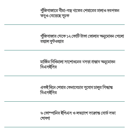
পুঁজিবাজারে বীমা-বস্ত্র খাতের শেয়ারের ঢালাও দরপতন
তবুও বেড়েছে সূচক
পুঁজিবাজার থেকে ১২ কোটি টাকা তোলার অনুমোদন পেলো
রয়্যাল ফুটওয়্যার
মার্জিন বিধিমালা সংশোধনের খসড়া প্রস্তাব অনুমোদন
বিএসইসির
একই দিনে শেয়ার কেনাবেচার সুযোগ চালুর সিদ্ধান্ত
বিএসইসির
৬ কোম্পানির ইপিএস ও লভ্যাংশ সংক্রান্ত বোর্ড সভা
ঘোষণা