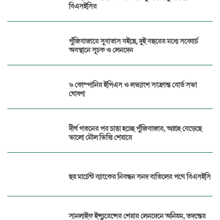
বিএসইসির
পুঁজিবাজারে সুবাতাস বইছে, দুই বছরের মধ্যে সব্বোর্চ
অবস্থানে সূচক ও লেনদেন
৬ কোম্পানির ইপিএস ও লভ্যাংশ সংক্রান্ত বোর্ড সভা
ঘোষণা
দীর্ঘ পতনের পর চাঙা হচ্ছে পুঁজিবাজার, আগ্রহ বেড়েছে
ভালো মৌল ভিত্তি শেয়ারে
ছয় মার্চেন্ট ব্যাংকের নিবন্ধন সনদ বাতিলের পথে বিএসইসি
সানলাইফ ইন্স্যুরেন্সের শেয়ার লেনদেনে অনিয়ম, তদন্তের