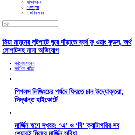
সাক্ষাৎকার
খেলাধুলা
চাকরির খবর
মিয়া মামুনের লুটপাটে ঘুরে দাঁড়াতে ব্যর্থ ফু ওয়াং ফুডস, অর্থ
লোপাটসহ নানা অভিযোগ
সর্বশেষ সংবাদ
সর্বাধিক পঠিত
পিপলস লিজিংয়ের পর্ষদে ফিরতে চান উদ্যোক্তরা,
সিদ্ধান্ত হাইকোর্টে
মার্জিন ঋণে সুখবর: ‘এ’ ও ‘বি’ ক্যাটাগরির সব
শেয়ারই মিলবে মার্জিন সুবিধা