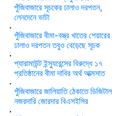
পুঁজিবাজারে সূচকের ঢালাও দরপতন,
লেনদেনে ভাটা
পুঁজিবাজারে বীমা-বস্ত্র খাতের শেয়ারের
ঢালাও দরপতন তবুও বেড়েছে সূচক
প্যারামাউন্ট ইন্স্যুরেন্সের বিরুদ্ধে ১৭
প্রতিষ্ঠানের বীমা দাবির অর্থ আত্মসাত
পুঁজিবাজারে জালিয়াতি ঠেকাতে ডিজিটাল
নজরদারি জোরদার বিএসইসির