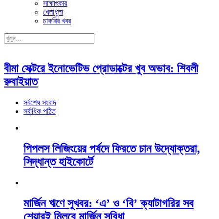
সাক্ষাৎকার
খেলাধুলা
চাকরির খবর
বীমা সেক্টরে ইনোভেটিভ প্রোডাক্টের খুব অভাব: শিবলী
রুবাইয়াত
সর্বশেষ সংবাদ
সর্বাধিক পঠিত
পিপলস লিজিংয়ের পর্ষদে ফিরতে চান উদ্যোক্তরা,
সিদ্ধান্ত হাইকোর্টে
মার্জিন ঋণে সুখবর: ‘এ’ ও ‘বি’ ক্যাটাগরির সব
শেয়ারই মিলবে মার্জিন সুবিধা