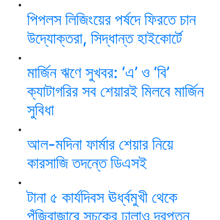
পিপলস লিজিংয়ের পর্ষদে ফিরতে চান
উদ্যোক্তরা, সিদ্ধান্ত হাইকোর্টে
মার্জিন ঋণে সুখবর: ‘এ’ ও ‘বি’
ক্যাটাগরির সব শেয়ারই মিলবে মার্জিন
সুবিধা
আল-মদিনা ফার্মার শেয়ার নিয়ে
কারসাজি তদন্তে ডিএসই
টানা ৫ কার্যদিবস ঊর্ধ্বমুখী থেকে
পুঁজিবাজারে সূচকের ঢালাও দরপতন,