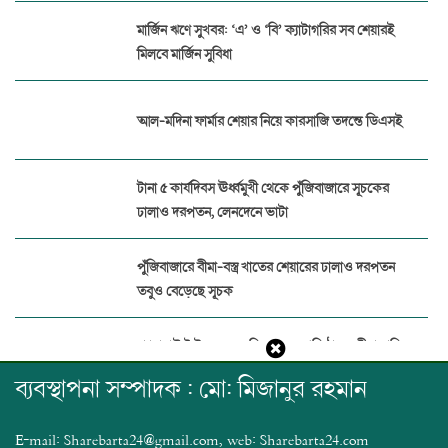
মার্জিন ঋণে সুখবর: ‘এ’ ও ‘বি’ ক্যাটাগরির সব শেয়ারই
মিলবে মার্জিন সুবিধা
আল-মদিনা ফার্মার শেয়ার নিয়ে কারসাজি তদন্তে ডিএসই
টানা ৫ কার্যদিবস ঊর্ধ্বমুখী থেকে পুঁজিবাজারে সূচকের
ঢালাও দরপতন, লেনদেনে ভাটা
পুঁজিবাজারে বীমা-বস্ত্র খাতের শেয়ারের ঢালাও দরপতন
তবুও বেড়েছে সূচক
প্যারামাউন্ট ইন্স্যুরেন্সের বিরুদ্ধে ১৭ প্রতিষ্ঠানের বীমা দাবির
অর্থ আত্মসাত
ব্যবস্থাপনা সম্পাদক : মো: মিজানুর রহমান
পুঁজিবাজারে জালিয়াতি ঠেকাতে ডিজিটাল নজরদারি
E-mail: Sharebarta24@gmail.com, web: Sharebarta24.com