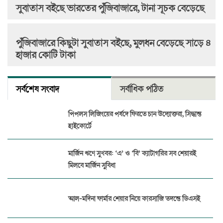
সুবাতাস বইছে ভারতের পুঁজিবাজারে, টানা সূচক বেড়েছে
পুঁজিবাজারে কিছুটা সুবাতাস বইছে, মুলধন বেড়েছে সাড়ে ৪
হাজার কোটি টাকা
সর্বশেষ সংবাদ
সর্বাধিক পঠিত
পিপলস লিজিংয়ের পর্ষদে ফিরতে চান উদ্যোক্তরা, সিদ্ধান্ত
হাইকোর্টে
মার্জিন ঋণে সুখবর: ‘এ’ ও ‘বি’ ক্যাটাগরির সব শেয়ারই
মিলবে মার্জিন সুবিধা
আল-মদিনা ফার্মার শেয়ার নিয়ে কারসাজি তদন্তে ডিএসই