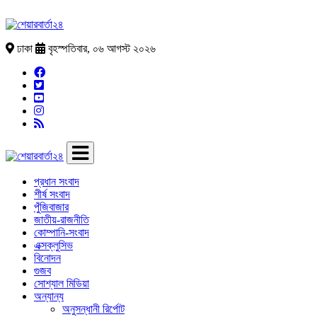
ঢাকা
বৃহস্পতিবার, ০৬ আগস্ট ২০২৬
প্রধান সংবাদ
শীর্ষ সংবাদ
পুঁজিবাজার
জাতীয়-রাজনীতি
কোম্পানি-সংবাদ
এক্সক্লুসিভ
বিনোদন
গুজব
সোশ্যাল মিডিয়া
অন্যান্য
অনুসন্ধানী রির্পোট