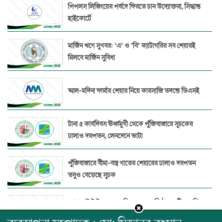
পিপলস লিজিংয়ের পর্ষদে ফিরতে চান উদ্যোক্তরা, সিদ্ধান্ত
হাইকোর্টে
মার্জিন ঋণে সুখবর: ‘এ’ ও ‘বি’ ক্যাটাগরির সব শেয়ারই
মিলবে মার্জিন সুবিধা
আল-মদিনা ফার্মার শেয়ার নিয়ে কারসাজি তদন্তে ডিএসই
টানা ৫ কার্যদিবস ঊর্ধ্বমুখী থেকে পুঁজিবাজারে সূচকের
ঢালাও দরপতন, লেনদেনে ভাটা
পুঁজিবাজারে বীমা-বস্ত্র খাতের শেয়ারের ঢালাও দরপতন
তবুও বেড়েছে সূচক
প্যারামাউন্ট ইন্স্যুরেন্সের বিরুদ্ধে ১৭ প্রতিষ্ঠানের বীমা দাবির
অর্থ আত্মসাত