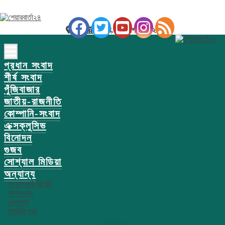
ঢাকা
রবিবার, ০৯ আগস্ট ২০২৬
প্রধান সংবাদ
শীর্ষ সংবাদ
পুঁজিবাজার
জাতীয়-রাজনীতি
কোম্পানি-সংবাদ
এক্সক্লুসিভ
বিনোদন
গুজব
সোশ্যাল মিডিয়া
অন্যান্য
অনুসন্ধানী রির্পোট
সাক্ষাৎকার
খেলাধুলা
চাকরির খবর