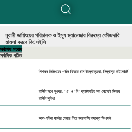
নুরানী ডায়িংয়ের পরিচালক ও ইস্যু ম্যানেজার বিরুদ্ধে ফৌজদারি
মামলা করবে বিএসইসি
সর্বশেষ সংবাদ
সর্বাধিক পঠিত
পিপলস লিজিংয়ের পর্ষদে ফিরতে চান উদ্যোক্তরা, সিদ্ধান্ত হাইকোর্টে
মার্জিন ঋণে সুখবর: ‘এ’ ও ‘বি’ ক্যাটাগরির সব শেয়ারই মিলবে
মার্জিন সুবিধা
আল-মদিনা ফার্মার শেয়ার নিয়ে কারসাজি তদন্তে ডিএসই