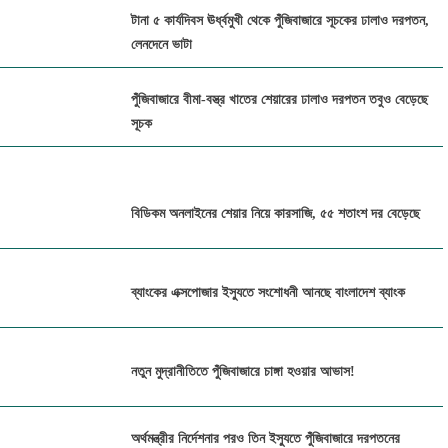
টানা ৫ কার্যদিবস ঊর্ধ্বমুখী থেকে পুঁজিবাজারে সূচকের ঢালাও দরপতন,
লেনদেনে ভাটা
পুঁজিবাজারে বীমা-বস্ত্র খাতের শেয়ারের ঢালাও দরপতন তবুও বেড়েছে
সূচক
প্যারামাউন্ট ইন্স্যুরেন্সের বিরুদ্ধে ১৭ প্রতিষ্ঠানের বীমা দাবির অর্থ
আত্মসাত
বিডিকম অনলাইনের শেয়ার নিয়ে কারসাজি, ৫৫ শতাংশ দর বেড়েছে
পুঁজিবাজারে জালিয়াতি ঠেকাতে ডিজিটাল নজরদারি জোরদার বিএসইসির
ব্যাংকের এক্সপোজার ইস্যুতে সংশোধনী আনছে বাংলাদেশ ব্যাংক
পুঁজিবাজার থেকে ১২ কোটি টাকা তোলার অনুমোদন পেলো রয়্যাল
ফুটওয়্যার
নতুন মুদ্রানীতিতে পুঁজিবাজারে চাঙ্গা হওয়ার আভাস!
মার্জিন বিধিমালা সংশোধনের খসড়া প্রস্তাব অনুমোদন বিএসইসির
অর্থমন্ত্রীর নির্দেশনার পরও তিন ইস্যুতে পুঁজিবাজারে দরপতনের