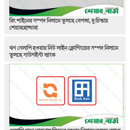
রিং শাইনের সম্পদ নিলামে তুলছে বেপজা, দু:চিন্তায়
শেয়ারহোল্ডারা
ঋণ খেলাপি হওয়ায় নিউ লাইন ক্লোথিংয়ের সম্পদ নিলামে
তুলছে সাউথইস্ট ব্যাংক