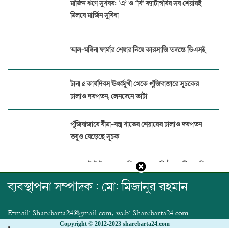
মার্জিন ঋণে সুখবর: ‘এ’ ও ‘বি’ ক্যাটাগরির সব শেয়ারই
মিলবে মার্জিন সুবিধা
আল-মদিনা ফার্মার শেয়ার নিয়ে কারসাজি তদন্তে ডিএসই
টানা ৫ কার্যদিবস ঊর্ধ্বমুখী থেকে পুঁজিবাজারে সূচকের
ঢালাও দরপতন, লেনদেনে ভাটা
পুঁজিবাজারে বীমা-বস্ত্র খাতের শেয়ারের ঢালাও দরপতন
তবুও বেড়েছে সূচক
প্যারামাউন্ট ইন্স্যুরেন্সের বিরুদ্ধে ১৭ প্রতিষ্ঠানের বীমা দাবির
অর্থ আত্মসাত
ব্যবস্থাপনা সম্পাদক : মো: মিজানুর রহমান
পুঁজিবাজারে জালিয়াতি ঠেকাতে ডিজিটাল নজরদারি
E-mail: Sharebarta24@gmail.com, web: Sharebarta24.com
জোরদার বিএসইসির
Copyright © 2012-2023 sharebarta24.com