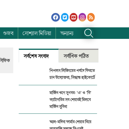
গুজব
সোশ্যাল মিডিয়া
অন্যান্য
সর্বশেষ সংবাদ
সর্বাধিক পঠিত
াসিফিক
পিপলস লিজিংয়ের পর্ষদে ফিরতে
চান উদ্যোক্তরা, সিদ্ধান্ত হাইকোর্টে
মার্জিন ঋণে সুখবর: ‘এ’ ও ‘বি’
ক্যাটাগরির সব শেয়ারই মিলবে
মার্জিন সুবিধা
আল-মদিনা ফার্মার শেয়ার নিয়ে
কারসাজি তদন্তে ডিএসই