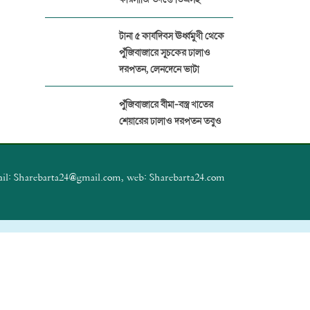
টানা ৫ কার্যদিবস ঊর্ধ্বমুখী থেকে
পুঁজিবাজারে সূচকের ঢালাও
দরপতন, লেনদেনে ভাটা
পুঁজিবাজারে বীমা-বস্ত্র খাতের
শেয়ারের ঢালাও দরপতন তবুও
বেড়েছে সূচক
প্যারামাউন্ট ইন্স্যুরেন্সের বিরুদ্ধে
il: Sharebarta24@gmail.com, web: Sharebarta24.com
১৭ প্রতিষ্ঠানের বীমা দাবির অর্থ
আত্মসাত
পুঁজিবাজারে জালিয়াতি ঠেকাতে
ডিজিটাল নজরদারি জোরদার
বিএসইসির
পুঁজিবাজার থেকে ১২ কোটি টাকা