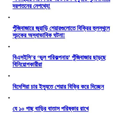
দরপতনের নেপথ্যে!
পুঁজিবাজারে জুয়াড়ি শেয়ারগুলোতে বিক্রির হুলস্থুলে
সূচকের অস্বাভাবিক ঘটনা!
বিএসইসি’র ‘ভুল পরিকল্পনায়’ পুঁজিবাজার ছাড়ছে
বিনিয়োগকারীরা
বিদেশিরা চার ইস্যুতে শেয়ার বিক্রি করে দিচ্ছেন
যে ১০ গাছ বাড়ির বাতাস পরিষ্কার রাখে