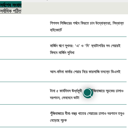
সর্বশেষ সংবাদ
সর্বাধিক পঠিত
পিপলস লিজিংয়ের পর্ষদে ফিরতে চান উদ্যোক্তরা, সিদ্ধান্ত
হাইকোর্টে
মার্জিন ঋণে সুখবর: ‘এ’ ও ‘বি’ ক্যাটাগরির সব শেয়ারই
মিলবে মার্জিন সুবিধা
আল-মদিনা ফার্মার শেয়ার নিয়ে কারসাজি তদন্তে ডিএসই
টানা ৫ কার্যদিবস ঊর্ধ্বমুখী থেকে পুঁজিবাজারে সূচকের ঢালাও
দরপতন, লেনদেনে ভাটা
পুঁজিবাজারে বীমা-বস্ত্র খাতের শেয়ারের ঢালাও দরপতন তবুও
বেড়েছে সূচক