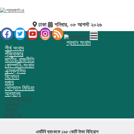
ঢাকা
শনিবার, ০৮ আগস্ট ২০২৬
প্রধান সংবাদ
শীর্ষ সংবাদ
পুঁজিবাজার
জাতীয়-রাজনীতি
কোম্পানি-সংবাদ
এক্সক্লুসিভ
বিনোদন
গুজব
সোশ্যাল মিডিয়া
অন্যান্য
অনুসন্ধানী রির্পোট
সাক্ষাৎকার
খেলাধুলা
চাকরির খবর
এমটিবি ব্যাংককে ১৯৮ কোটি টাকা বিনিয়োগ