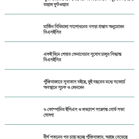
রয়্যাল ফুটওয়্যার
মার্জিন বিধিমালা সংশোধনের খসড়া প্রস্তাব অনুমোদন
বিএসইসির
একই দিনে শেয়ার কেনাবেচার সুযোগ চালুর সিদ্ধান্ত
বিএসইসির
পুঁজিবাজারে সুবাতাস বইছে, দুই বছরের মধ্যে সব্বোর্চ
অবস্থানে সূচক ও লেনদেন
৬ কোম্পানির ইপিএস ও লভ্যাংশ সংক্রান্ত বোর্ড সভা
ঘোষণা
দীর্ঘ পতনের পর চাঙা হচ্ছে পুঁজিবাজার, আগ্রহ বেড়েছে