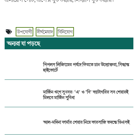
উপযোগী
দীর্ঘমেয়াদ
বিনিয়োগ
অন্যরা যা পড়ছে
পিপলস লিজিংয়ের পর্ষদে ফিরতে চান উদ্যোক্তরা, সিদ্ধান্ত
হাইকোর্টে
মার্জিন ঋণে সুখবর: ‘এ’ ও ‘বি’ ক্যাটাগরির সব শেয়ারই
মিলবে মার্জিন সুবিধা
আল-মদিনা ফার্মার শেয়ার নিয়ে কারসাজি তদন্তে ডিএসই