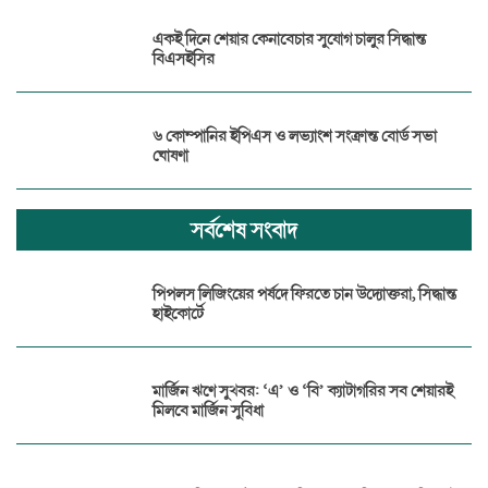
একই দিনে শেয়ার কেনাবেচার সুযোগ চালুর সিদ্ধান্ত
বিএসইসির
৬ কোম্পানির ইপিএস ও লভ্যাংশ সংক্রান্ত বোর্ড সভা
ঘোষণা
সর্বশেষ সংবাদ
পিপলস লিজিংয়ের পর্ষদে ফিরতে চান উদ্যোক্তরা, সিদ্ধান্ত
হাইকোর্টে
মার্জিন ঋণে সুখবর: ‘এ’ ও ‘বি’ ক্যাটাগরির সব শেয়ারই
মিলবে মার্জিন সুবিধা