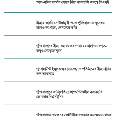
আল-মদিনা ফার্মার শেয়ার নিয়ে কারসাজি তদন্তে ডিএসই
টানা ৫ কার্যদিবস ঊর্ধ্বমুখী থেকে পুঁজিবাজারে সূচকের
ঢালাও দরপতন, লেনদেনে ভাটা
পুঁজিবাজারে বীমা-বস্ত্র খাতের শেয়ারের ঢালাও দরপতন
তবুও বেড়েছে সূচক
প্যারামাউন্ট ইন্স্যুরেন্সের বিরুদ্ধে ১৭ প্রতিষ্ঠানের বীমা দাবির
অর্থ আত্মসাত
পুঁজিবাজারে জালিয়াতি ঠেকাতে ডিজিটাল নজরদারি
জোরদার বিএসইসির
পুঁজিবাজার থেকে ১২ কোটি টাকা তোলার অনুমোদন পেলো