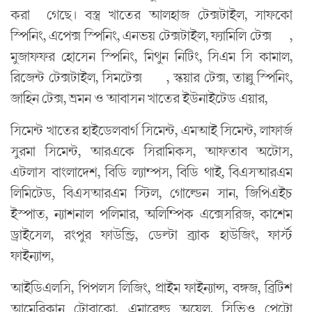
করা গেছে। বস্ত্র খাতের আলহাজ টেক্সটাইল, সাফকো
স্পিনিং, এপেক্স স্পিনিং, এনভয় টেক্সটাইল, ফ্যামিলি টেক্স ,
মুজাফফর হোসেন স্পিনিং, মিথুন নিটিং, সিএম সি কামাল,
রিজেন্ট টেক্সটাইল, সিমটেক্স , স্কয়ার টেক্স, তাল্লু স্পিনিং,
জাহিন টেক্স, ভ্রমন ও আবাসন খাতের ইউনাইটেড এয়ার,
সিমেন্ট খাতের হাইডেলবার্গ সিমেন্ট, এমআই সিমেন্ট, লাফার্জ
সুরমা সিমেন্ট, আরএকে সিরামিকস, আফতাব অটোস,
এটলাস বাংলাদেশ, বিডি ল্যাম্পস, বিডি থাই, বিএসআরএম
লিমিটেড, বিএসআরএম স্টিল, গোল্ডেন সান, জিপিএইচ
ইস্পাত, ন্যাশনাল পলিমার, অলিম্পিক এক্সেসরিজ, কাশেম
ড্রাইসেল, রংপুর ফাউন্ড্রি, ডেল্টা ব্র্যাক হাউজিং, ফার্স্ট
ফাইন্যান্স,
আইডিএলসি, পিপলস লিজিং, প্রাইম ফাইন্যান্স, বঙ্গজ, ব্রিটিশ
আমেরিকান টোবাকো, এমারেল্ড অয়েল, সিভিও পেট্রো