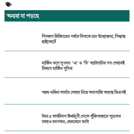
অন্যরা যা পড়ছে
পিপলস লিজিংয়ের পর্ষদে ফিরতে চান উদ্যোক্তরা, সিদ্ধান্ত
হাইকোর্টে
মার্জিন ঋণে সুখবর: ‘এ’ ও ‘বি’ ক্যাটাগরির সব শেয়ারই
মিলবে মার্জিন সুবিধা
আল-মদিনা ফার্মার শেয়ার নিয়ে কারসাজি তদন্তে ডিএসই
টানা ৫ কার্যদিবস ঊর্ধ্বমুখী থেকে পুঁজিবাজারে সূচকের
ঢালাও দরপতন, লেনদেনে ভাটা