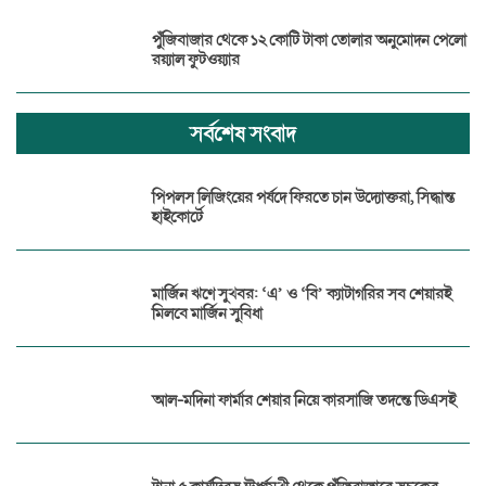
পুঁজিবাজার থেকে ১২ কোটি টাকা তোলার অনুমোদন পেলো
রয়্যাল ফুটওয়্যার
সর্বশেষ সংবাদ
পিপলস লিজিংয়ের পর্ষদে ফিরতে চান উদ্যোক্তরা, সিদ্ধান্ত
হাইকোর্টে
মার্জিন ঋণে সুখবর: ‘এ’ ও ‘বি’ ক্যাটাগরির সব শেয়ারই
মিলবে মার্জিন সুবিধা
আল-মদিনা ফার্মার শেয়ার নিয়ে কারসাজি তদন্তে ডিএসই