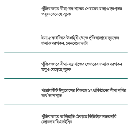
পুঁজিবাজারে বীমা-বস্ত্র খাতের শেয়ারের ঢালাও দরপতন
তবুও বেড়েছে সূচক
টানা ৫ কার্যদিবস ঊর্ধ্বমুখী থেকে পুঁজিবাজারে সূচকের
ঢালাও দরপতন, লেনদেনে ভাটা
পুঁজিবাজারে বীমা-বস্ত্র খাতের শেয়ারের ঢালাও দরপতন
তবুও বেড়েছে সূচক
প্যারামাউন্ট ইন্স্যুরেন্সের বিরুদ্ধে ১৭ প্রতিষ্ঠানের বীমা দাবির
অর্থ আত্মসাত
পুঁজিবাজারে জালিয়াতি ঠেকাতে ডিজিটাল নজরদারি
জোরদার বিএসইসির