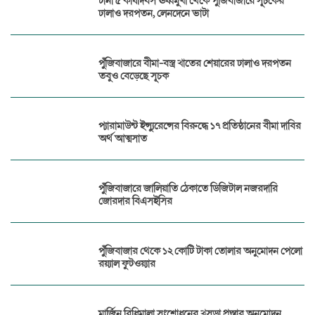
টানা ৫ কার্যদিবস ঊর্ধ্বমুখী থেকে পুঁজিবাজারে সূচকের
ঢালাও দরপতন, লেনদেনে ভাটা
পুঁজিবাজারে বীমা-বস্ত্র খাতের শেয়ারের ঢালাও দরপতন
তবুও বেড়েছে সূচক
প্যারামাউন্ট ইন্স্যুরেন্সের বিরুদ্ধে ১৭ প্রতিষ্ঠানের বীমা দাবির
অর্থ আত্মসাত
পুঁজিবাজারে জালিয়াতি ঠেকাতে ডিজিটাল নজরদারি
জোরদার বিএসইসির
পুঁজিবাজার থেকে ১২ কোটি টাকা তোলার অনুমোদন পেলো
রয়্যাল ফুটওয়্যার
মার্জিন বিধিমালা সংশোধনের খসড়া প্রস্তাব অনুমোদন