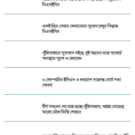
বিএসইসির
একই দিনে শেয়ার কেনাবেচার সুযোগ চালুর সিদ্ধান্ত
বিএসইসির
পুঁজিবাজারে সুবাতাস বইছে, দুই বছরের মধ্যে সব্বোর্চ
অবস্থানে সূচক ও লেনদেন
৬ কোম্পানির ইপিএস ও লভ্যাংশ সংক্রান্ত বোর্ড সভা
ঘোষণা
দীর্ঘ পতনের পর চাঙা হচ্ছে পুঁজিবাজার, আগ্রহ বেড়েছে
ভালো মৌল ভিত্তি শেয়ারে