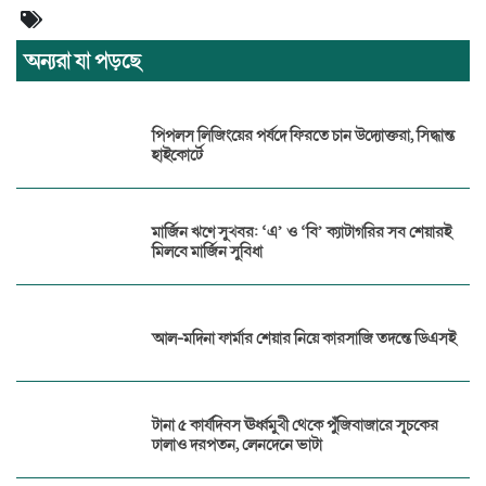
অন্যরা যা পড়ছে
পিপলস লিজিংয়ের পর্ষদে ফিরতে চান উদ্যোক্তরা, সিদ্ধান্ত
হাইকোর্টে
মার্জিন ঋণে সুখবর: ‘এ’ ও ‘বি’ ক্যাটাগরির সব শেয়ারই
মিলবে মার্জিন সুবিধা
আল-মদিনা ফার্মার শেয়ার নিয়ে কারসাজি তদন্তে ডিএসই
টানা ৫ কার্যদিবস ঊর্ধ্বমুখী থেকে পুঁজিবাজারে সূচকের
ঢালাও দরপতন, লেনদেনে ভাটা