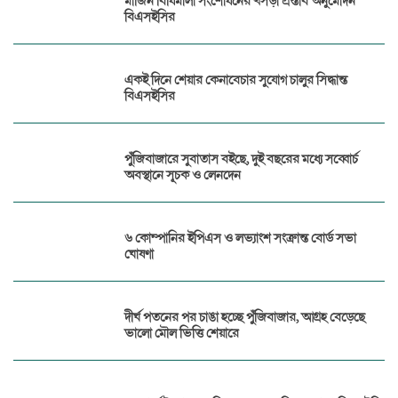
মার্জিন বিধিমালা সংশোধনের খসড়া প্রস্তাব অনুমোদন
বিএসইসির
একই দিনে শেয়ার কেনাবেচার সুযোগ চালুর সিদ্ধান্ত
বিএসইসির
পুঁজিবাজারে সুবাতাস বইছে, দুই বছরের মধ্যে সব্বোর্চ
অবস্থানে সূচক ও লেনদেন
৬ কোম্পানির ইপিএস ও লভ্যাংশ সংক্রান্ত বোর্ড সভা
ঘোষণা
দীর্ঘ পতনের পর চাঙা হচ্ছে পুঁজিবাজার, আগ্রহ বেড়েছে
ভালো মৌল ভিত্তি শেয়ারে