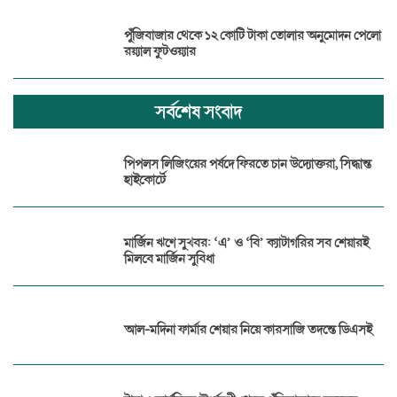
পুঁজিবাজার থেকে ১২ কোটি টাকা তোলার অনুমোদন পেলো
রয়্যাল ফুটওয়্যার
সর্বশেষ সংবাদ
পিপলস লিজিংয়ের পর্ষদে ফিরতে চান উদ্যোক্তরা, সিদ্ধান্ত
হাইকোর্টে
মার্জিন ঋণে সুখবর: ‘এ’ ও ‘বি’ ক্যাটাগরির সব শেয়ারই
মিলবে মার্জিন সুবিধা
আল-মদিনা ফার্মার শেয়ার নিয়ে কারসাজি তদন্তে ডিএসই