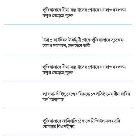
পুঁজিবাজারে বীমা-বস্ত্র খাতের শেয়ারের ঢালাও দরপতন
তবুও বেড়েছে সূচক
টানা ৫ কার্যদিবস ঊর্ধ্বমুখী থেকে পুঁজিবাজারে সূচকের
ঢালাও দরপতন, লেনদেনে ভাটা
পুঁজিবাজারে বীমা-বস্ত্র খাতের শেয়ারের ঢালাও দরপতন
তবুও বেড়েছে সূচক
প্যারামাউন্ট ইন্স্যুরেন্সের বিরুদ্ধে ১৭ প্রতিষ্ঠানের বীমা দাবির
অর্থ আত্মসাত
পুঁজিবাজারে জালিয়াতি ঠেকাতে ডিজিটাল নজরদারি
জোরদার বিএসইসির