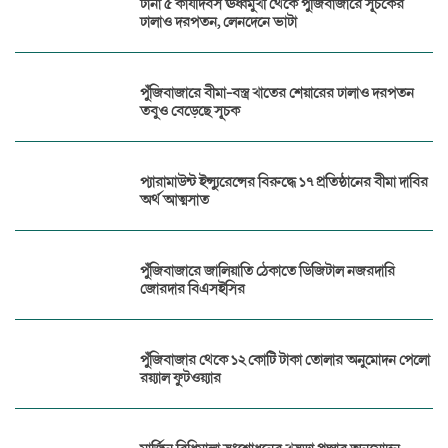
টানা ৫ কার্যদিবস ঊর্ধ্বমুখী থেকে পুঁজিবাজারে সূচকের
ঢালাও দরপতন, লেনদেনে ভাটা
পুঁজিবাজারে বীমা-বস্ত্র খাতের শেয়ারের ঢালাও দরপতন
তবুও বেড়েছে সূচক
প্যারামাউন্ট ইন্স্যুরেন্সের বিরুদ্ধে ১৭ প্রতিষ্ঠানের বীমা দাবির
অর্থ আত্মসাত
পুঁজিবাজারে জালিয়াতি ঠেকাতে ডিজিটাল নজরদারি
জোরদার বিএসইসির
পুঁজিবাজার থেকে ১২ কোটি টাকা তোলার অনুমোদন পেলো
রয়্যাল ফুটওয়্যার