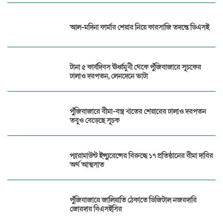
আল-মদিনা ফার্মার শেয়ার নিয়ে কারসাজি তদন্তে ডিএসই
টানা ৫ কার্যদিবস ঊর্ধ্বমুখী থেকে পুঁজিবাজারে সূচকের
ঢালাও দরপতন, লেনদেনে ভাটা
পুঁজিবাজারে বীমা-বস্ত্র খাতের শেয়ারের ঢালাও দরপতন
তবুও বেড়েছে সূচক
প্যারামাউন্ট ইন্স্যুরেন্সের বিরুদ্ধে ১৭ প্রতিষ্ঠানের বীমা দাবির
অর্থ আত্মসাত
পুঁজিবাজারে জালিয়াতি ঠেকাতে ডিজিটাল নজরদারি
জোরদার বিএসইসির