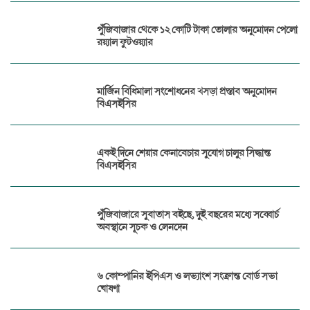
পুঁজিবাজার থেকে ১২ কোটি টাকা তোলার অনুমোদন পেলো
রয়্যাল ফুটওয়্যার
মার্জিন বিধিমালা সংশোধনের খসড়া প্রস্তাব অনুমোদন
বিএসইসির
একই দিনে শেয়ার কেনাবেচার সুযোগ চালুর সিদ্ধান্ত
বিএসইসির
পুঁজিবাজারে সুবাতাস বইছে, দুই বছরের মধ্যে সব্বোর্চ
অবস্থানে সূচক ও লেনদেন
৬ কোম্পানির ইপিএস ও লভ্যাংশ সংক্রান্ত বোর্ড সভা
ঘোষণা