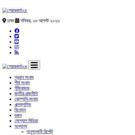
ঢাকা
শনিবার, ০৮ আগস্ট ২০২৬
প্রধান সংবাদ
শীর্ষ সংবাদ
পুঁজিবাজার
জাতীয়-রাজনীতি
কোম্পানি-সংবাদ
এক্সক্লুসিভ
বিনোদন
গুজব
সোশ্যাল মিডিয়া
অন্যান্য
অনুসন্ধানী রির্পোট