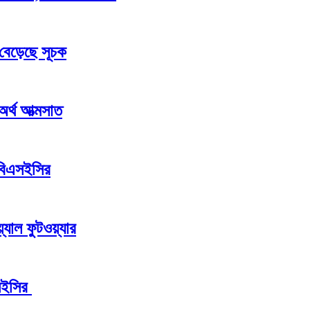
 বেড়েছে সূচক
 অর্থ আত্মসাত
 বিএসইসির
যাল ফুটওয়্যার
এসইসির