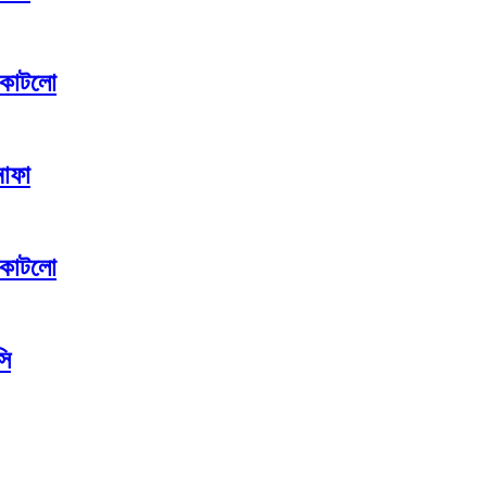
া কাটলো
নাফা
া কাটলো
সি