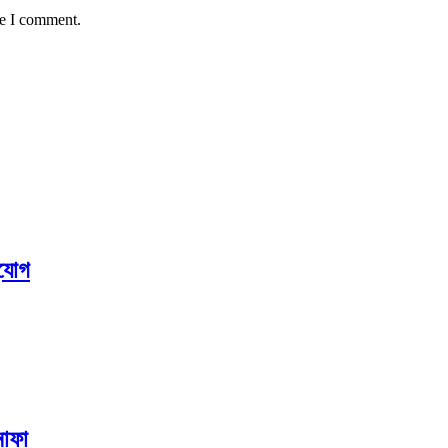
me I comment.
ুযোগ
নাফা