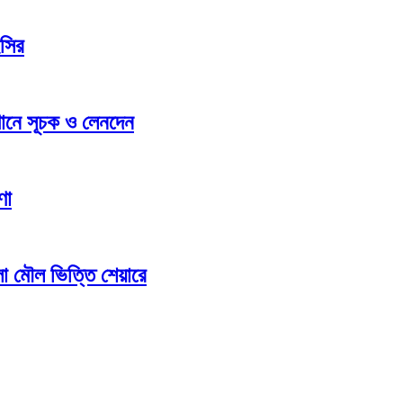
ইসির
্থানে সূচক ও লেনদেন
ণা
লো মৌল ভিত্তি শেয়ারে