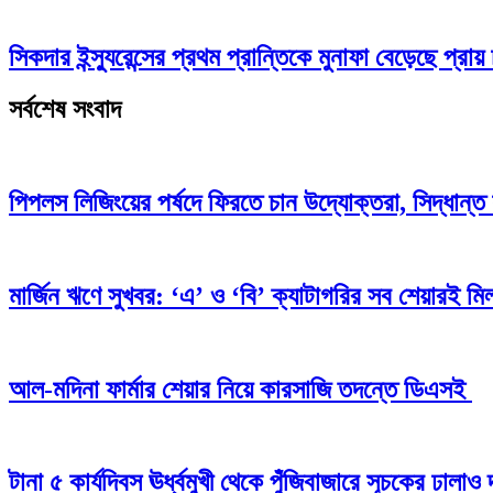
সিকদার ইন্স্যুরেন্সের প্রথম প্রান্তিকে মুনাফা বেড়েছে প্রায় 
সর্বশেষ সংবাদ
পিপলস লিজিংয়ের পর্ষদে ফিরতে চান উদ্যোক্তরা, সিদ্ধান্ত 
মার্জিন ঋণে সুখবর: ‘এ’ ও ‘বি’ ক্যাটাগরির সব শেয়ারই মিলব
আল-মদিনা ফার্মার শেয়ার নিয়ে কারসাজি তদন্তে ডিএসই
টানা ৫ কার্যদিবস ঊর্ধ্বমুখী থেকে পুঁজিবাজারে সূচকের ঢাল