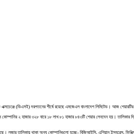
কা স্টক এক্সচেঞ্জে (ডিএসই) দরপতনের শীর্ষে রয়েছে এমজেএল বাংলাদেশ লিমিটেড। আজ শেয়া
 কোম্পানির ২ হাজার ৩২৮ বারে ১৮ লাখ ৮১ হাজার ৮৪৩টি শেয়ার লেনদেন হয়। তালিকার দ্ব
জার তালিকায় থাকা অন্য কোম্পানিগুলো হচ্ছে- বিজিআইসি, এশিয়ান ইন্স্যুরেন্স, ফিনিক্স ফাইন্