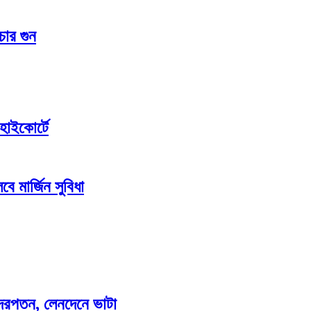
চার গুন
হাইকোর্টে
ে মার্জিন সুবিধা
াও দরপতন, লেনদেনে ভাটা