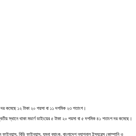
রটির দর কমেছে ১২ টাকা ২০ পয়সা বা ১১ দশমিক ২৩ শতাংশ।
িতীয় স্থানে থাকা মডার্ণ ডাইংয়ের ৫ টাকা ২০ পয়সা বা ৫ দশমিক ৪১ শতাংশ দর কমেছে।
যান্স, বিডি ফাইন্যান্স, যমুনা ব্যাংক, বাংলাদেশ ন্যাশনাল ইন্স্যুরেন্স কোম্পানি ও