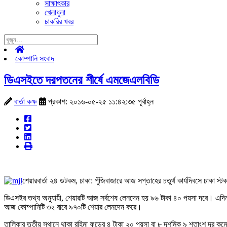
সাক্ষাৎকার
খেলাধুলা
চাকরির খবর
কোম্পানি সংবাদ
ডিএসইতে দরপতনের শীর্ষে এমজেএলবিডি
বার্তা কক্ষ
প্রকাশ: ২০১৬-০৫-২৫ ১১:৪২:৩৫ পূর্বাহ্ন
শেয়ারবার্তা ২৪ ডটকম, ঢাকা: পুঁজিবাজারে আজ সপ্তাহের চতুর্থ কার্যদিবসে ঢা
ডিএসইর তথ্য অনুযায়ী, শেয়ারটি আজ সর্বশেষ লেনদেন হয় ৯৬ টাকা ৪০ পয়সা দরে। এদিন
আজ কোম্পানিটি ৩২ বারে ৯৭০টি শেয়ার লেনদেন করে।
তালিকার তৃতীয় স্থানে থাকা রহিমা ফুডের ৪ টাকা ২০ পয়সা বা ৮ দশমিক ৯ শতাংশ দর কমেছে। লু