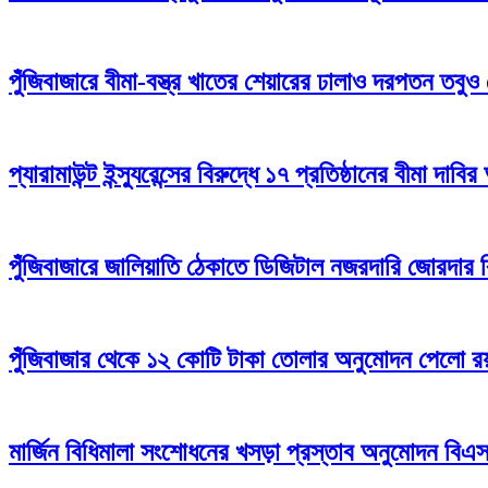
পুঁজিবাজারে বীমা-বস্ত্র খাতের শেয়ারের ঢালাও দরপতন তবুও
প্যারামাউন্ট ইন্স্যুরেন্সের বিরুদ্ধে ১৭ প্রতিষ্ঠানের বীমা দাবির
পুঁজিবাজারে জালিয়াতি ঠেকাতে ডিজিটাল নজরদারি জোরদার
পুঁজিবাজার থেকে ১২ কোটি টাকা তোলার অনুমোদন পেলো রয়্
মার্জিন বিধিমালা সংশোধনের খসড়া প্রস্তাব অনুমোদন বি