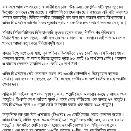
যার ফলে আজ সপ্তাহের শেষ কার্যদিবসে ঢাকা স্টক এক্সচেঞ্জে (ডিএসই) মূল্য সূচকের
উত্থানে লেনদেন শেষ হয়েছে। পাশিাপাশি লেনদেন বাড়ছে। বাজারের এই গতি অব্যাহত
থাকলে বাজারবিমুখ বিনিয়োগকারীরা বাজারমুখী হবে বলে মনে করছেন বাজার বিশ্লেষকরা।
এদিন ডিএসইতে আগের দিনের তুলনায় প্রায় ১৭ দশমিক ৫৬ শতাংশ লেনদেন বেড়েছে।
মশিউর সিকিউরিটিজের বিনিয়োগকারী লুৎফর রহমান বলেন, দীর্ঘদিন পর পুঁজিবাজার
স্থিতিশীলতায় রুপ নিচ্ছে। এটা বাজারের জন্য ভাল দিক। বাজারের এই গতি অব্যাগত
থাকলে আমরা নতুন করে বিনিয়োগমুখী হবে।
বাজার বিশ্লেষণে দেখা যায়, বৃহস্পতিবার ডিএসইতে ৪২৪ কোটি ৭৬ লাখ টাকার শেয়ার
লেনদেন হয়েছে; যা আগের দিনের তুলনায় প্রায় ৬৩ কোটি ৪৬ লাখ টাকা বেশি। গতকাল
এ বাজারে লেনদেন হয়েছিল ৩৬১ কোটি ২৯ লাখ টাকা।
এদিন ডিএসইতে মোট লেনদেনে অংশ নেয় ৩০১টি কোম্পানি ও মিউচ্যুয়াল ফান্ডের
শেয়ার। এর মধ্যে দর বেড়েছে ২০৮টির, কমেছে ৫৭টির এবং অপরিবর্তিত রয়েছে ৩৬টির
শেয়ার দর।
এদিকে ডিএসইএক্স বা প্রধান মূল্য সূচক ২৮ পয়েন্ট বেড়ে অবস্থান করছে ৪ হাজার ৩৯২
পয়েন্টে। ডিএসইএস বা শরীয়াহ সূচক ৫ পয়েন্ট বেড়ে দাঁড়িয়েছে এক হাজার ৭৭ পয়েন্টে।
আর ডিএস৩০ সূচক ১০ পয়েন্ট বেড়ে অবস্থান করছে এক হাজার ৭১৯ পয়েন্টে।
অন্যদিকে চট্টগ্রাম স্টক এক্সচেঞ্জে (সিএসই) ২৬ কোটি টাকার শেয়ার লেনদেন হয়েছে।
এদিন সিএসই সার্বিক সূচক সিএএসপিআই ১০৪ পয়েন্ট বেড়ে দাঁড়িয়েছে ১৩ হাজার ৫৪৬
পয়েন্টে। সিএসইতে মোট লেনদেন হয়েছে ২২৯টি কোম্পানি ও মিউচ্যুয়াল ফান্ডের
শেয়ার। এর মধ্যে দর বেড়েছে ১৫৮টির, কমেছে ৪৮টির এবং অপরিবর্তিত রয়েছে