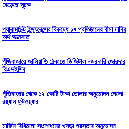
বেড়েছে সূচক
প্যারামাউন্ট ইন্স্যুরেন্সের বিরুদ্ধে ১৭ প্রতিষ্ঠানের বীমা দাবির
অর্থ আত্মসাত
পুঁজিবাজারে জালিয়াতি ঠেকাতে ডিজিটাল নজরদারি জোরদার
বিএসইসির
পুঁজিবাজার থেকে ১২ কোটি টাকা তোলার অনুমোদন পেলো
রয়্যাল ফুটওয়্যার
মার্জিন বিধিমালা সংশোধনের খসড়া প্রস্তাব অনুমোদন