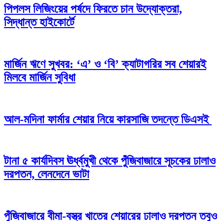
পিপলস লিজিংয়ের পর্ষদে ফিরতে চান উদ্যোক্তরা,
সিদ্ধান্ত হাইকোর্টে
মার্জিন ঋণে সুখবর: ‘এ’ ও ‘বি’ ক্যাটাগরির সব শেয়ারই
মিলবে মার্জিন সুবিধা
আল-মদিনা ফার্মার শেয়ার নিয়ে কারসাজি তদন্তে ডিএসই
টানা ৫ কার্যদিবস ঊর্ধ্বমুখী থেকে পুঁজিবাজারে সূচকের ঢালাও
দরপতন, লেনদেনে ভাটা
পুঁজিবাজারে বীমা-বস্ত্র খাতের শেয়ারের ঢালাও দরপতন তবুও