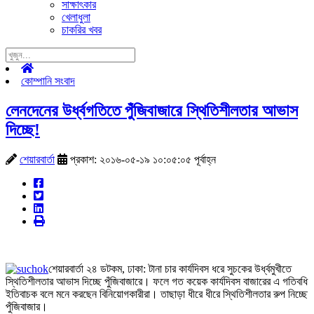
সাক্ষাৎকার
খেলাধুলা
চাকরির খবর
কোম্পানি সংবাদ
লেনদেনের উর্ধ্বগতিতে পুঁজিবাজারে স্থিতিশীলতার আভাস
দিচ্ছে!
শেয়ারবার্তা
প্রকাশ: ২০১৬-০৫-১৯ ১০:০৫:০৫ পূর্বাহ্ন
শেয়ারবার্তা ২৪ ডটকম, ঢাকা: টানা চার কার্যদিবস ধরে সুচকের উর্ধ্বমুখীতে
স্থিতিশীলতার আভাস দিচ্ছে পুঁজিবাজারে। ফলে গত কয়েক কার্যদিবস বাজারের এ গতিবধি
ইতিবাচক বলে মনে করছেন বিনিয়োগকারীরা। তাছাড়া ধীরে ধীরে স্থিতিশীলতার রুপ নিচ্ছে
পুঁজিবাজার।