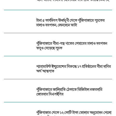
টানা ৫ কার্যদিবস ঊর্ধ্বমুখী থেকে পুঁজিবাজারে সূচকের
ঢালাও দরপতন, লেনদেনে ভাটা
পুঁজিবাজারে বীমা-বস্ত্র খাতের শেয়ারের ঢালাও দরপতন
তবুও বেড়েছে সূচক
প্যারামাউন্ট ইন্স্যুরেন্সের বিরুদ্ধে ১৭ প্রতিষ্ঠানের বীমা দাবির
অর্থ আত্মসাত
পুঁজিবাজারে জালিয়াতি ঠেকাতে ডিজিটাল নজরদারি
জোরদার বিএসইসির
পুঁজিবাজার থেকে ১২ কোটি টাকা তোলার অনুমোদন পেলো