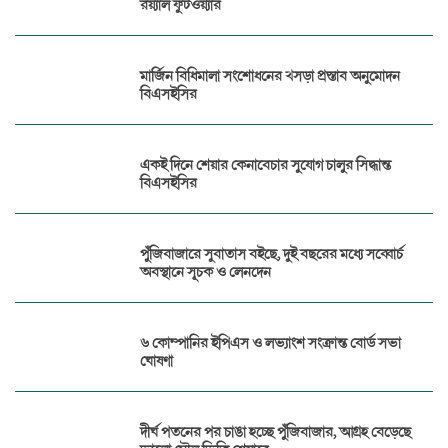
রয়্যাল ফুটওয়্যার
মার্জিন বিধিমালা সংশোধনের খসড়া প্রস্তাব অনুমোদন
বিএসইসির
একই দিনে শেয়ার কেনাবেচার সুযোগ চালুর সিদ্ধান্ত
বিএসইসির
পুঁজিবাজারে সুবাতাস বইছে, দুই বছরের মধ্যে সব্বোর্চ
অবস্থানে সূচক ও লেনদেন
৬ কোম্পানির ইপিএস ও লভ্যাংশ সংক্রান্ত বোর্ড সভা
ঘোষণা
দীর্ঘ পতনের পর চাঙা হচ্ছে পুঁজিবাজার, আগ্রহ বেড়েছে