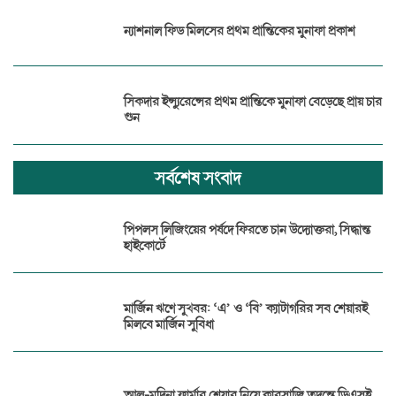
ন্যাশনাল ফিড মিলসের প্রথম প্রান্তিকের মুনাফা প্রকাশ
সিকদার ইন্স্যুরেন্সের প্রথম প্রান্তিকে মুনাফা বেড়েছে প্রায় চার
গুন
সর্বশেষ সংবাদ
পিপলস লিজিংয়ের পর্ষদে ফিরতে চান উদ্যোক্তরা, সিদ্ধান্ত
হাইকোর্টে
মার্জিন ঋণে সুখবর: ‘এ’ ও ‘বি’ ক্যাটাগরির সব শেয়ারই
মিলবে মার্জিন সুবিধা
আল-মদিনা ফার্মার শেয়ার নিয়ে কারসাজি তদন্তে ডিএসই