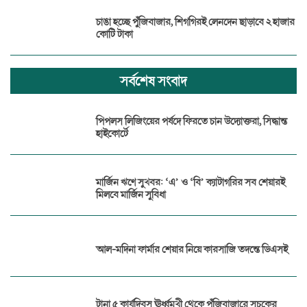
চাঙা হচ্ছে পুঁজিবাজার, শিগগিরই লেনদেন ছাড়াবে ২ হাজার
কোটি টাকা
সর্বশেষ সংবাদ
পিপলস লিজিংয়ের পর্ষদে ফিরতে চান উদ্যোক্তরা, সিদ্ধান্ত
হাইকোর্টে
মার্জিন ঋণে সুখবর: ‘এ’ ও ‘বি’ ক্যাটাগরির সব শেয়ারই
মিলবে মার্জিন সুবিধা
আল-মদিনা ফার্মার শেয়ার নিয়ে কারসাজি তদন্তে ডিএসই
টানা ৫ কার্যদিবস ঊর্ধ্বমুখী থেকে পুঁজিবাজারে সূচকের