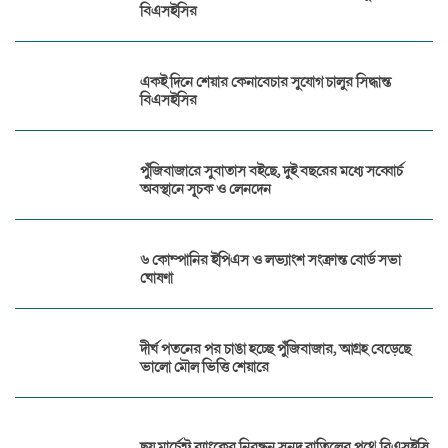
বিএসইসির
একই দিনে শেয়ার কেনাবেচার সুযোগ চালুর সিদ্ধান্ত
বিএসইসির
পুঁজিবাজারে সুবাতাস বইছে, দুই বছরের মধ্যে সব্বোর্চ
অবস্থানে সূচক ও লেনদেন
৬ কোম্পানির ইপিএস ও লভ্যাংশ সংক্রান্ত বোর্ড সভা
ঘোষণা
দীর্ঘ পতনের পর চাঙা হচ্ছে পুঁজিবাজার, আগ্রহ বেড়েছে
ভালো মৌল ভিত্তি শেয়ারে
ছয় মার্চেন্ট ব্যাংকের নিবন্ধন সনদ বাতিলের পথে বিএসইসি