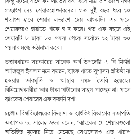
কিন্তু ২০১২ সালে কম লাভের কথা বলে মাত্র ৬ শতাংশ নগদ
লভ্যাংশ দেয় শেয়ারহোল্ডারদের। গত দুই বছর ধরে ১০
শতাংশ হারে শেয়ার লভ্যাংশ দেয় ব্যাংকটি। এর ফলে
শেয়ারদরও হারাতে থাকে হু হু করে। গত এক বছরে এই
শেয়ারটি ৮ টাকা ৮০ পয়সা থেকে সর্বোচ্চ ১২ টাকা ৩০
পয়সার মধ্যে ওঠানামা করে।
তত্ত্বাবধায়ক সরকারের সাবেক অর্থ উপদেষ্টা এ বি মির্জ্জা
আজিজুল ইসলাম মনে করেন, ব্যাংক খাতে সুশাসন প্রতিষ্ঠা না
হওয়ায় ভাবমূর্তি ও আস্থার সঙ্কট তৈরি হয়েছে।
বিনিয়োগকারীরা আর টাকা খাটানোর সাহস পাচ্ছেন না। ফলে
ব্যাংকের শেয়ারের এক করুনি দশা।
চট্টগ্রাম বিশ্ববিদ্যালয়ের ফিন্যান্স ও ব্যাংকিং বিভাগের সভাপতি
অধ্যাপক ড. সালেহ জহুর বলেন, ‘ব্যাংকের যে শেয়ারগুলো
অভিহিত মূল্যের নিচে নেমেছে সেগুলোরও এত খারাপ