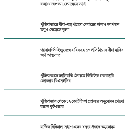
ঢালাও দরপতন, লেনদেনে ভাটা
পুঁজিবাজারে বীমা-বস্ত্র খাতের শেয়ারের ঢালাও দরপতন
তবুও বেড়েছে সূচক
প্যারামাউন্ট ইন্স্যুরেন্সের বিরুদ্ধে ১৭ প্রতিষ্ঠানের বীমা দাবির
অর্থ আত্মসাত
পুঁজিবাজারে জালিয়াতি ঠেকাতে ডিজিটাল নজরদারি
জোরদার বিএসইসির
পুঁজিবাজার থেকে ১২ কোটি টাকা তোলার অনুমোদন পেলো
রয়্যাল ফুটওয়্যার
মার্জিন বিধিমালা সংশোধনের খসড়া প্রস্তাব অনুমোদন