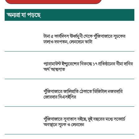
অন্যরা যা পড়ছে
টানা ৫ কার্যদিবস ঊর্ধ্বমুখী থেকে পুঁজিবাজারে সূচকের
ঢালাও দরপতন, লেনদেনে ভাটা
প্যারামাউন্ট ইন্স্যুরেন্সের বিরুদ্ধে ১৭ প্রতিষ্ঠানের বীমা দাবির
অর্থ আত্মসাত
পুঁজিবাজারে জালিয়াতি ঠেকাতে ডিজিটাল নজরদারি
জোরদার বিএসইসির
পুঁজিবাজারে সুবাতাস বইছে, দুই বছরের মধ্যে সব্বোর্চ
অবস্থানে সূচক ও লেনদেন