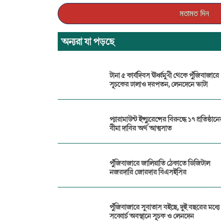
অন্যরা যা পড়ছে
টানা ৫ কার্যদিবস ঊর্ধ্বমুখী থেকে পুঁজিবাজারে
সূচকের ঢালাও দরপতন, লেনদেনে ভাটা
প্যারামাউন্ট ইন্স্যুরেন্সের বিরুদ্ধে ১৭ প্রতিষ্ঠান
বীমা দাবির অর্থ আত্মসাত
পুঁজিবাজারে জালিয়াতি ঠেকাতে ডিজিটাল
নজরদারি জোরদার বিএসইসির
পুঁজিবাজারে সুবাতাস বইছে, দুই বছরের মধ্যে
সব্বোর্চ অবস্থানে সূচক ও লেনদেন