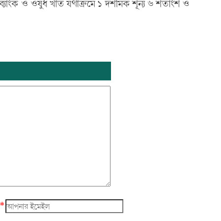
যাংক ও ওষুধ খাত যথাক্রমে ১ দশমিক শূন্য ৬ শতাংশ ও
*