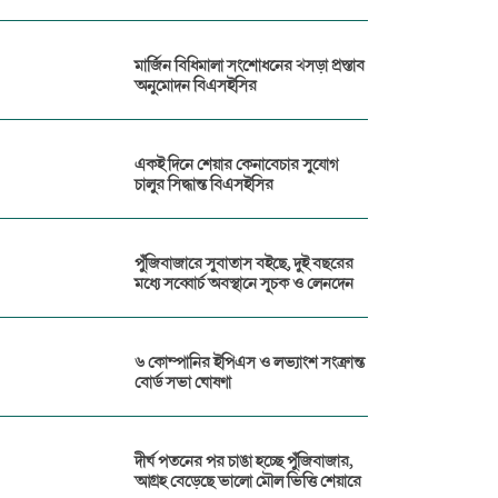
মার্জিন বিধিমালা সংশোধনের খসড়া প্রস্তাব
অনুমোদন বিএসইসির
একই দিনে শেয়ার কেনাবেচার সুযোগ
চালুর সিদ্ধান্ত বিএসইসির
পুঁজিবাজারে সুবাতাস বইছে, দুই বছরের
মধ্যে সব্বোর্চ অবস্থানে সূচক ও লেনদেন
৬ কোম্পানির ইপিএস ও লভ্যাংশ সংক্রান্ত
বোর্ড সভা ঘোষণা
দীর্ঘ পতনের পর চাঙা হচ্ছে পুঁজিবাজার,
আগ্রহ বেড়েছে ভালো মৌল ভিত্তি শেয়ারে