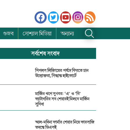
গুজব
সোশ্যাল মিডিয়া
অন্যান্য
সর্বশেষ সংবাদ
পিপলস লিজিংয়ের পর্ষদে ফিরতে চান
উদ্যোক্তরা, সিদ্ধান্ত হাইকোর্টে
মার্জিন ঋণে সুখবর: ‘এ’ ও ‘বি’
ক্যাটাগরির সব শেয়ারই মিলবে মার্জিন
সুবিধা
আল-মদিনা ফার্মার শেয়ার নিয়ে কারসাজি
তদন্তে ডিএসই