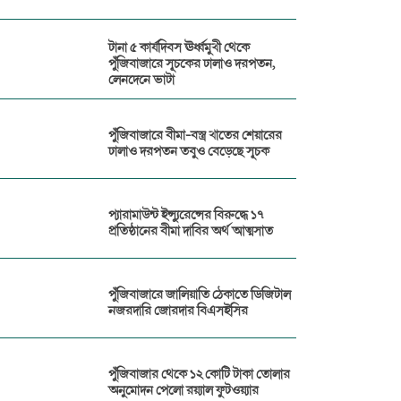
টানা ৫ কার্যদিবস ঊর্ধ্বমুখী থেকে
পুঁজিবাজারে সূচকের ঢালাও দরপতন,
লেনদেনে ভাটা
পুঁজিবাজারে বীমা-বস্ত্র খাতের শেয়ারের
ঢালাও দরপতন তবুও বেড়েছে সূচক
প্যারামাউন্ট ইন্স্যুরেন্সের বিরুদ্ধে ১৭
প্রতিষ্ঠানের বীমা দাবির অর্থ আত্মসাত
পুঁজিবাজারে জালিয়াতি ঠেকাতে ডিজিটাল
নজরদারি জোরদার বিএসইসির
পুঁজিবাজার থেকে ১২ কোটি টাকা তোলার
অনুমোদন পেলো রয়্যাল ফুটওয়্যার