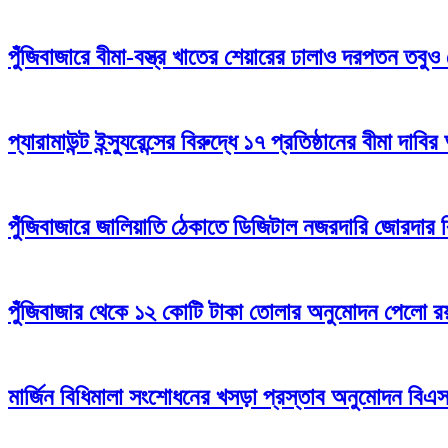
পুঁজিবাজারে বীমা-বস্ত্র খাতের শেয়ারের ঢালাও দরপতন তবুও
প্যারামাউন্ট ইন্স্যুরেন্সের বিরুদ্ধে ১৭ প্রতিষ্ঠানের বীমা দাবির
পুঁজিবাজারে জালিয়াতি ঠেকাতে ডিজিটাল নজরদারি জোরদার
পুঁজিবাজার থেকে ১২ কোটি টাকা তোলার অনুমোদন পেলো রয়্
মার্জিন বিধিমালা সংশোধনের খসড়া প্রস্তাব অনুমোদন বি