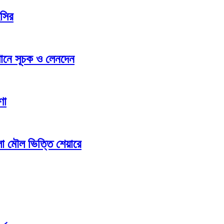
ইসির
্থানে সূচক ও লেনদেন
ণা
লো মৌল ভিত্তি শেয়ারে