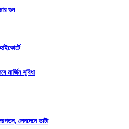
চার গুন
হাইকোর্টে
ে মার্জিন সুবিধা
াও দরপতন, লেনদেনে ভাটা