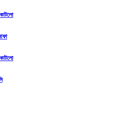
া কাটলো
নাফা
া কাটলো
সি