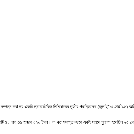
ম্পন্ন করা দ্য একমি ল্যাবরেটরিজ লিমিটেডের তৃতীয় প্রান্তিকের (জুলাই’১৫-মার্চ’১৬) অ
৭২ কোটি ৪১ লাখ ৩৬ হাজার ২২০ টাকা। যা গত সমাপ্ত বছরে একই সময়ে মুনাফা হয়েছিল ৬