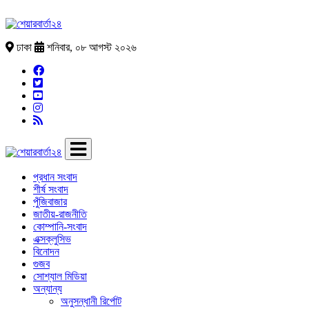
ঢাকা
শনিবার, ০৮ আগস্ট ২০২৬
প্রধান সংবাদ
শীর্ষ সংবাদ
পুঁজিবাজার
জাতীয়-রাজনীতি
কোম্পানি-সংবাদ
এক্সক্লুসিভ
বিনোদন
গুজব
সোশ্যাল মিডিয়া
অন্যান্য
অনুসন্ধানী রির্পোট