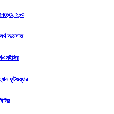
 বেড়েছে সূচক
 অর্থ আত্মসাত
 বিএসইসির
যাল ফুটওয়্যার
এসইসির