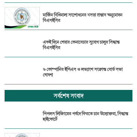
মার্জিন বিধিমালা সংশোধনের খসড়া প্রস্তাব অনুমোদন
বিএসইসির
একই দিনে শেয়ার কেনাবেচার সুযোগ চালুর সিদ্ধান্ত
বিএসইসির
৬ কোম্পানির ইপিএস ও লভ্যাংশ সংক্রান্ত বোর্ড সভা
ঘোষণা
সর্বশেষ সংবাদ
পিপলস লিজিংয়ের পর্ষদে ফিরতে চান উদ্যোক্তরা, সিদ্ধান্ত
হাইকোর্টে