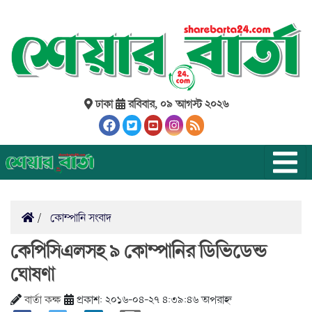
ঢাকা
রবিবার, ০৯ আগস্ট ২০২৬
কোম্পানি সংবাদ
কেপিসিএলসহ ৯ কোম্পানির ডিভিডেন্ড
ঘোষণা
বার্তা কক্ষ
প্রকাশ: ২০১৬-০৪-২৭ ৪:৩৯:৪৬ অপরাহ্ন