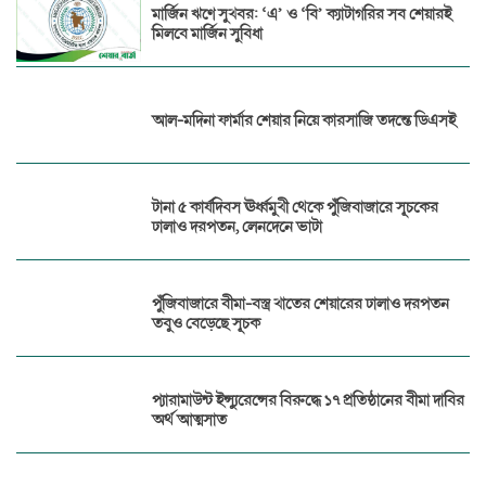
মার্জিন ঋণে সুখবর: ‘এ’ ও ‘বি’ ক্যাটাগরির সব শেয়ারই
মিলবে মার্জিন সুবিধা
আল-মদিনা ফার্মার শেয়ার নিয়ে কারসাজি তদন্তে ডিএসই
টানা ৫ কার্যদিবস ঊর্ধ্বমুখী থেকে পুঁজিবাজারে সূচকের
ঢালাও দরপতন, লেনদেনে ভাটা
পুঁজিবাজারে বীমা-বস্ত্র খাতের শেয়ারের ঢালাও দরপতন
তবুও বেড়েছে সূচক
প্যারামাউন্ট ইন্স্যুরেন্সের বিরুদ্ধে ১৭ প্রতিষ্ঠানের বীমা দাবির
অর্থ আত্মসাত