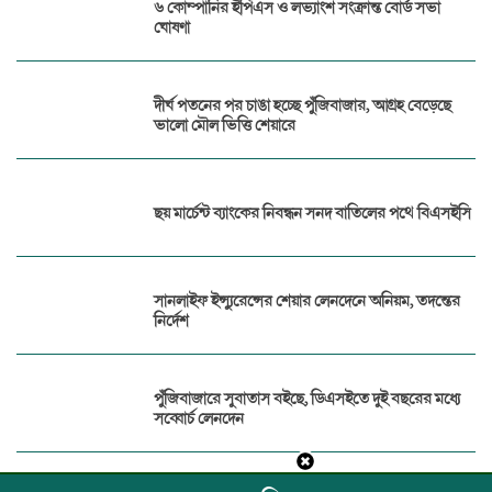
৬ কোম্পানির ইপিএস ও লভ্যাংশ সংক্রান্ত বোর্ড সভা
ঘোষণা
দীর্ঘ পতনের পর চাঙা হচ্ছে পুঁজিবাজার, আগ্রহ বেড়েছে
ভালো মৌল ভিত্তি শেয়ারে
ছয় মার্চেন্ট ব্যাংকের নিবন্ধন সনদ বাতিলের পথে বিএসইসি
সানলাইফ ইন্স্যুরেন্সের শেয়ার লেনদেনে অনিয়ম, তদন্তের
নির্দেশ
পুঁজিবাজারে সুবাতাস বইছে, ডিএসইতে দুই বছরের মধ্যে
সব্বোর্চ লেনদেন