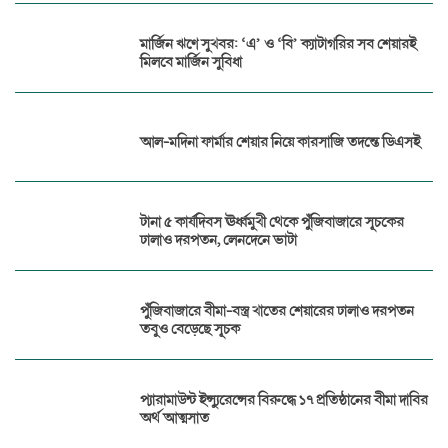
মার্জিন ঋণে সুখবর: ‘এ’ ও ‘বি’ ক্যাটাগরির সব শেয়ারই
মিলবে মার্জিন সুবিধা
আল-মদিনা ফার্মার শেয়ার নিয়ে কারসাজি তদন্তে ডিএসই
টানা ৫ কার্যদিবস ঊর্ধ্বমুখী থেকে পুঁজিবাজারে সূচকের
ঢালাও দরপতন, লেনদেনে ভাটা
পুঁজিবাজারে বীমা-বস্ত্র খাতের শেয়ারের ঢালাও দরপতন
তবুও বেড়েছে সূচক
প্যারামাউন্ট ইন্স্যুরেন্সের বিরুদ্ধে ১৭ প্রতিষ্ঠানের বীমা দাবির
অর্থ আত্মসাত