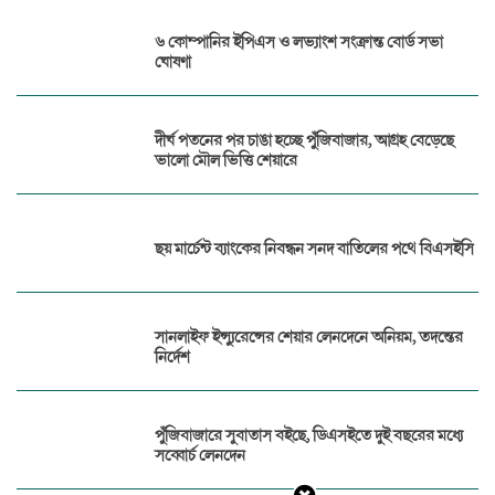
৬ কোম্পানির ইপিএস ও লভ্যাংশ সংক্রান্ত বোর্ড সভা
ঘোষণা
দীর্ঘ পতনের পর চাঙা হচ্ছে পুঁজিবাজার, আগ্রহ বেড়েছে
ভালো মৌল ভিত্তি শেয়ারে
ছয় মার্চেন্ট ব্যাংকের নিবন্ধন সনদ বাতিলের পথে বিএসইসি
সানলাইফ ইন্স্যুরেন্সের শেয়ার লেনদেনে অনিয়ম, তদন্তের
নির্দেশ
পুঁজিবাজারে সুবাতাস বইছে, ডিএসইতে দুই বছরের মধ্যে
সব্বোর্চ লেনদেন