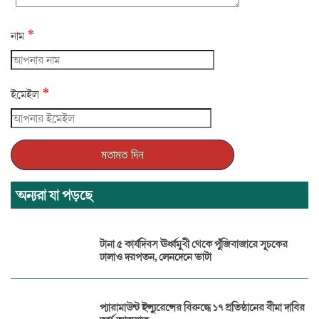
*
নাম
*
ইমেইল
অন্যরা যা পড়ছে
টানা ৫ কার্যদিবস ঊর্ধ্বমুখী থেকে পুঁজিবাজারে সূচকের
ঢালাও দরপতন, লেনদেনে ভাটা
প্যারামাউন্ট ইন্স্যুরেন্সের বিরুদ্ধে ১৭ প্রতিষ্ঠানের বীমা দাবির