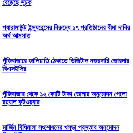
বেড়েছে সূচক
প্যারামাউন্ট ইন্স্যুরেন্সের বিরুদ্ধে ১৭ প্রতিষ্ঠানের বীমা দাবির
অর্থ আত্মসাত
পুঁজিবাজারে জালিয়াতি ঠেকাতে ডিজিটাল নজরদারি জোরদার
বিএসইসির
পুঁজিবাজার থেকে ১২ কোটি টাকা তোলার অনুমোদন পেলো
রয়্যাল ফুটওয়্যার
মার্জিন বিধিমালা সংশোধনের খসড়া প্রস্তাব অনুমোদন