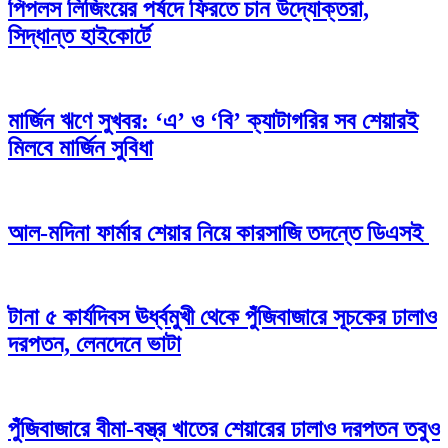
পিপলস লিজিংয়ের পর্ষদে ফিরতে চান উদ্যোক্তরা,
সিদ্ধান্ত হাইকোর্টে
মার্জিন ঋণে সুখবর: ‘এ’ ও ‘বি’ ক্যাটাগরির সব শেয়ারই
মিলবে মার্জিন সুবিধা
আল-মদিনা ফার্মার শেয়ার নিয়ে কারসাজি তদন্তে ডিএসই
টানা ৫ কার্যদিবস ঊর্ধ্বমুখী থেকে পুঁজিবাজারে সূচকের ঢালাও
দরপতন, লেনদেনে ভাটা
পুঁজিবাজারে বীমা-বস্ত্র খাতের শেয়ারের ঢালাও দরপতন তবুও