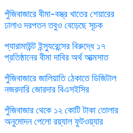
পুঁজিবাজারে বীমা-বস্ত্র খাতের শেয়ারের
ঢালাও দরপতন তবুও বেড়েছে সূচক
প্যারামাউন্ট ইন্স্যুরেন্সের বিরুদ্ধে ১৭
প্রতিষ্ঠানের বীমা দাবির অর্থ আত্মসাত
পুঁজিবাজারে জালিয়াতি ঠেকাতে ডিজিটাল
নজরদারি জোরদার বিএসইসির
পুঁজিবাজার থেকে ১২ কোটি টাকা তোলার
অনুমোদন পেলো রয়্যাল ফুটওয়্যার