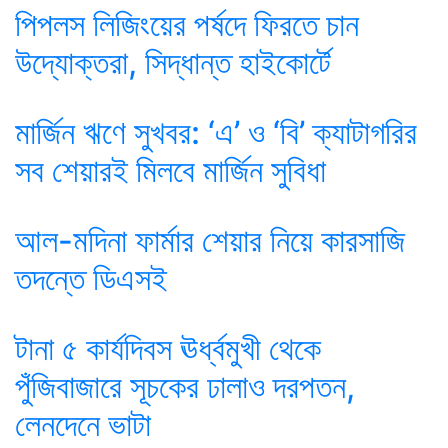
পিপলস লিজিংয়ের পর্ষদে ফিরতে চান
উদ্যোক্তরা, সিদ্ধান্ত হাইকোর্টে
মার্জিন ঋণে সুখবর: ‘এ’ ও ‘বি’ ক্যাটাগরির
সব শেয়ারই মিলবে মার্জিন সুবিধা
আল-মদিনা ফার্মার শেয়ার নিয়ে কারসাজি
তদন্তে ডিএসই
টানা ৫ কার্যদিবস ঊর্ধ্বমুখী থেকে
পুঁজিবাজারে সূচকের ঢালাও দরপতন,
লেনদেনে ভাটা