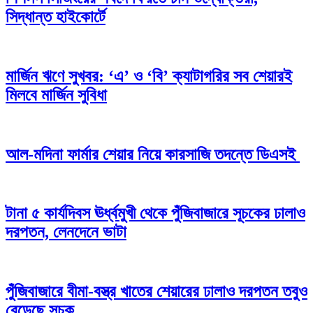
সিদ্ধান্ত হাইকোর্টে
মার্জিন ঋণে সুখবর: ‘এ’ ও ‘বি’ ক্যাটাগরির সব শেয়ারই
মিলবে মার্জিন সুবিধা
আল-মদিনা ফার্মার শেয়ার নিয়ে কারসাজি তদন্তে ডিএসই
টানা ৫ কার্যদিবস ঊর্ধ্বমুখী থেকে পুঁজিবাজারে সূচকের ঢালাও
দরপতন, লেনদেনে ভাটা
পুঁজিবাজারে বীমা-বস্ত্র খাতের শেয়ারের ঢালাও দরপতন তবুও
বেড়েছে সূচক