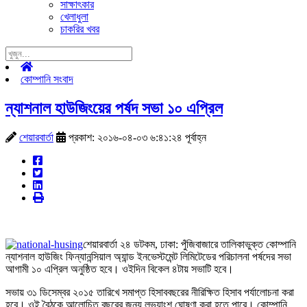
সাক্ষাৎকার
খেলাধুলা
চাকরির খবর
কোম্পানি সংবাদ
ন্যাশনাল হাউজিংয়ের পর্ষদ সভা ১০ এপ্রিল
শেয়ারবার্তা
প্রকাশ: ২০১৬-০৪-০৩ ৬:৪১:২৪ পূর্বাহ্ন
শেয়ারবার্তা ২৪ ডটকম, ঢাকা: পুঁজিবাজারে তালিকাভুক্ত কোম্পানি
ন্যাশনাল হাউজিং ফিন্যানন্সিয়াল অ্যান্ড ইনভেস্টমেন্ট লিমিটেডের পরিচালনা পর্ষদের সভা
আগামী ১০ এপ্রিল অনুষ্ঠিত হবে। ওইদিন বিকেল ৪টায় সভাটি হবে।
সভায় ৩১ ডিসেম্বর ২০১৫ তারিখে সমাপ্ত হিসাববছরের নীরিক্ষিত হিসাব পর্যালোচনা করা
হবে। ওই বৈঠকে আলোচিত বছরের জন্য লভ্যাংশ ঘোষণা করা হতে পারে। কোম্পানি