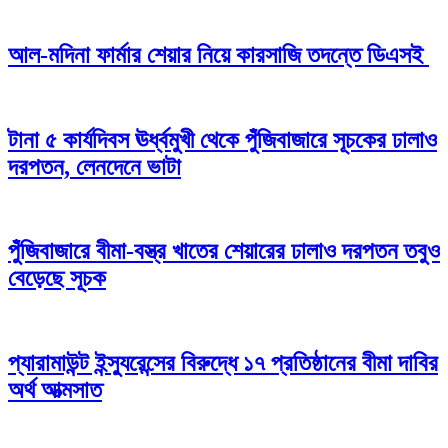
আল-মদিনা ফার্মার শেয়ার নিয়ে কারসাজি তদন্তে ডিএসই
টানা ৫ কার্যদিবস ঊর্ধ্বমুখী থেকে পুঁজিবাজারে সূচকের ঢালাও
দরপতন, লেনদেনে ভাটা
পুঁজিবাজারে বীমা-বস্ত্র খাতের শেয়ারের ঢালাও দরপতন তবুও
বেড়েছে সূচক
প্যারামাউন্ট ইন্স্যুরেন্সের বিরুদ্ধে ১৭ প্রতিষ্ঠানের বীমা দাবির
অর্থ আত্মসাত