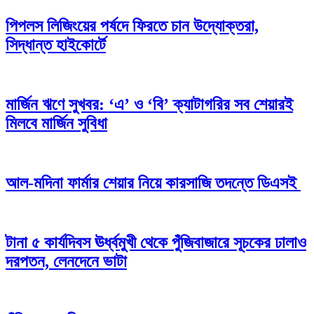
পিপলস লিজিংয়ের পর্ষদে ফিরতে চান উদ্যোক্তরা,
সিদ্ধান্ত হাইকোর্টে
মার্জিন ঋণে সুখবর: ‘এ’ ও ‘বি’ ক্যাটাগরির সব শেয়ারই
মিলবে মার্জিন সুবিধা
আল-মদিনা ফার্মার শেয়ার নিয়ে কারসাজি তদন্তে ডিএসই
টানা ৫ কার্যদিবস ঊর্ধ্বমুখী থেকে পুঁজিবাজারে সূচকের ঢালাও
দরপতন, লেনদেনে ভাটা