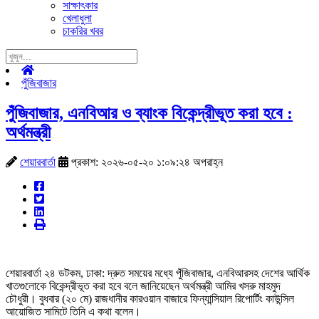
সাক্ষাৎকার
খেলাধুলা
চাকরির খবর
পুঁজিবাজার
পুঁজিবাজার, এনবিআর ও ব্যাংক বিকেন্দ্রীভূত করা হবে :
অর্থমন্ত্রী
শেয়ারবার্তা
প্রকাশ: ২০২৬-০৫-২০ ১:০৯:২৪ অপরাহ্ন
শেয়ারবার্তা ২৪ ডটকম, ঢাকা: দ্রুত সময়ের মধ্যে পুঁজিবাজার, এনবিআরসহ দেশের আর্থিক
খাতগুলোকে বিকেন্দ্রীভূত করা হবে বলে জানিয়েছেন অর্থমন্ত্রী আমির খসরু মাহমুদ
চৌধুরী। বুধবার (২০ মে) রাজধানীর কারওয়ান বাজারে ফিন্যান্সিয়াল রিপোর্টিং কাউন্সিল
আয়োজিত সামিটে তিনি এ কথা বলেন।