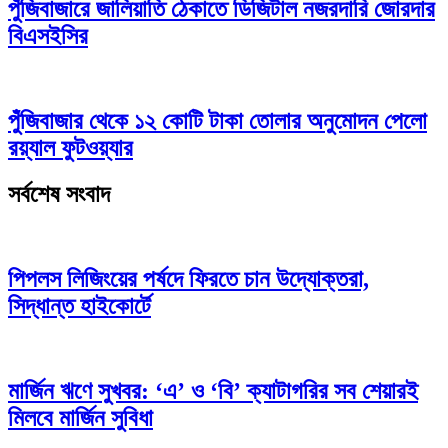
পুঁজিবাজারে জালিয়াতি ঠেকাতে ডিজিটাল নজরদারি জোরদার
বিএসইসির
পুঁজিবাজার থেকে ১২ কোটি টাকা তোলার অনুমোদন পেলো
রয়্যাল ফুটওয়্যার
সর্বশেষ সংবাদ
পিপলস লিজিংয়ের পর্ষদে ফিরতে চান উদ্যোক্তরা,
সিদ্ধান্ত হাইকোর্টে
মার্জিন ঋণে সুখবর: ‘এ’ ও ‘বি’ ক্যাটাগরির সব শেয়ারই
মিলবে মার্জিন সুবিধা